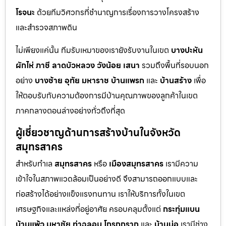
โรจนะ
ด้วยทีมวิศวกรที่ชำนาญการเรื่องการวางโครงสร้าง
และสำรวจสภาพดิน
ไม่เพียงแค่นั้น ทีมรับเหมาของเรายังรับงานในเขต
บางปะหัน
ผักไห่
ภาชี
ลาดบัวหลวง
วังน้อย
เสนา
รวมถึงพื้นที่รอบนอก
อย่าง
บางซ้าย
อุทัย
มหาราช
บ้านแพรก
และ
บ้านสร้าง
เพื่อ
ให้ตอบรับกับความต้องการมีบ้านคุณภาพของลูกค้าในเขต
ภาคกลางตอนล่างอย่างทั่วถึงที่สุด
ผู้เชี่ยวชาญด้านการสร้างบ้านในจังหวัด
สมุทรสาคร
สำหรับทำเล
สมุทรสาคร
หรือ
เมืองสมุทรสาคร
เรามีความ
เข้าใจในสภาพแวดล้อมเป็นอย่างดี จึงสามารถออกแบบและ
ก่อสร้างได้อย่างแข็งแรงทนทาน เราให้บริการทั้งในเขต
เศรษฐกิจและแหล่งที่อยู่อาศัย ครอบคลุมตั้งแต่
กระทุ่มแบน
บ้านแพ้ว
มหาชัย
ท่าฉลอม
โกรกกราก
และ
บ้านบ่อ
เรามีช่าง