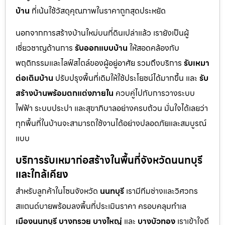
บ้าน
ที่เน้นใช้วัสดุคุณภาพในราคาถูกสุดประหยัด
นอกจากการสร้างบ้านใหม่บนที่ดินเปล่าแล้ว เรายังเป็นผู้
เชี่ยวชาญด้านการ
รับออกแบบบ้าน
ให้สอดคล้องกับ
พฤติกรรมและไลฟ์สไตล์ของผู้อยู่อาศัย รวมถึงบริการ
รับเหมา
ต่อเติมบ้าน
ปรับปรุงพื้นที่เดิมให้ใช้ประโยชน์ได้มากขึ้น และ
รับ
สร้างบ้านพร้อมตกแต่งภายใน
ควบคู่ไปกับการวางระบบ
ไฟฟ้า ระบบประปา และสุขาภิบาลอย่างครบถ้วน มั่นใจได้เลยว่า
ทุกพื้นที่ในบ้านจะสามารถใช้งานได้อย่างปลอดภัยและสมบูรณ์
แบบ
บริการรับเหมาก่อสร้างในพื้นที่จังหวัดนนทบุรี
และใกล้เคียง
สำหรับลูกค้าในโซนจังหวัด
นนทบุรี
เรามีทีมช่างและวิศวกร
สแตนด์บายพร้อมลงพื้นที่ประเมินราคา ครอบคลุมทำเล
เมืองนนทบุรี
บางกรวย
บางใหญ่
และ
บางบัวทอง
เราเข้าใจดี