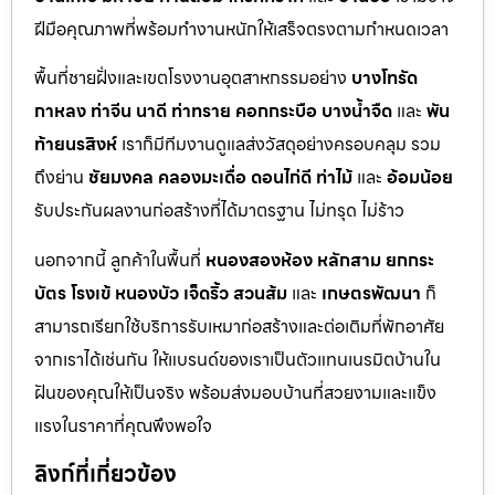
ฝีมือคุณภาพที่พร้อมทำงานหนักให้เสร็จตรงตามกำหนดเวลา
พื้นที่ชายฝั่งและเขตโรงงานอุตสาหกรรมอย่าง
บางโทรัด
กาหลง
ท่าจีน
นาดี
ท่าทราย
คอกกระบือ
บางน้ำจืด
และ
พัน
ท้ายนรสิงห์
เราก็มีทีมงานดูแลส่งวัสดุอย่างครอบคลุม รวม
ถึงย่าน
ชัยมงคล
คลองมะเดื่อ
ดอนไก่ดี
ท่าไม้
และ
อ้อมน้อย
รับประกันผลงานก่อสร้างที่ได้มาตรฐาน ไม่ทรุด ไม่ร้าว
นอกจากนี้ ลูกค้าในพื้นที่
หนองสองห้อง
หลักสาม
ยกกระ
บัตร
โรงเข้
หนองบัว
เจ็ดริ้ว
สวนส้ม
และ
เกษตรพัฒนา
ก็
สามารถเรียกใช้บริการรับเหมาก่อสร้างและต่อเติมที่พักอาศัย
จากเราได้เช่นกัน ให้แบรนด์ของเราเป็นตัวแทนเนรมิตบ้านใน
ฝันของคุณให้เป็นจริง พร้อมส่งมอบบ้านที่สวยงามและแข็ง
แรงในราคาที่คุณพึงพอใจ
ลิงก์ที่เกี่ยวข้อง