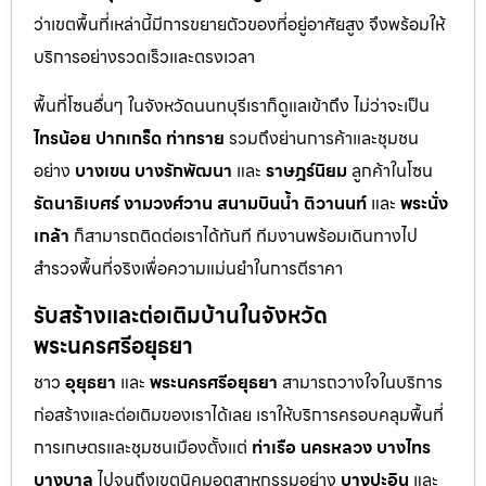
ว่าเขตพื้นที่เหล่านี้มีการขยายตัวของที่อยู่อาศัยสูง จึงพร้อมให้
บริการอย่างรวดเร็วและตรงเวลา
พื้นที่โซนอื่นๆ ในจังหวัดนนทบุรีเราก็ดูแลเข้าถึง ไม่ว่าจะเป็น
ไทรน้อย
ปากเกร็ด
ท่าทราย
รวมถึงย่านการค้าและชุมชน
อย่าง
บางเขน
บางรักพัฒนา
และ
ราษฎร์นิยม
ลูกค้าในโซน
รัตนาธิเบศร์
งามวงศ์วาน
สนามบินน้ำ
ติวานนท์
และ
พระนั่ง
เกล้า
ก็สามารถติดต่อเราได้ทันที ทีมงานพร้อมเดินทางไป
สำรวจพื้นที่จริงเพื่อความแม่นยำในการตีราคา
รับสร้างและต่อเติมบ้านในจังหวัด
พระนครศรีอยุธยา
ชาว
อุยุธยา
และ
พระนครศรีอยุธยา
สามารถวางใจในบริการ
ก่อสร้างและต่อเติมของเราได้เลย เราให้บริการครอบคลุมพื้นที่
การเกษตรและชุมชนเมืองตั้งแต่
ท่าเรือ
นครหลวง
บางไทร
บางบาล
ไปจนถึงเขตนิคมอุตสาหกรรมอย่าง
บางปะอิน
และ