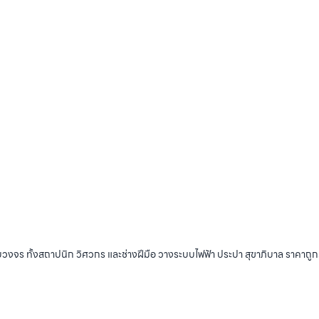
บวงจร ทั้งสถาปนิก วิศวกร และช่างฝีมือ วางระบบไฟฟ้า ประปา สุขาภิบาล ราคาถู