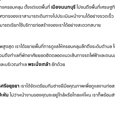
างครอบคลุม ตั้งแต่เขตพื้นที่
เมืองนนทบุรี
ไปจนถึงพื้นที่เศรษฐ
ิศวกรของเราสามารถเดินทางไปประเมินหน้างานได้อย่างรวดเร็ว 
มารถเรียกใช้บริการก่อสร้างของเราได้อย่างสะดวกสบาย
าพสูงสุด เราได้ขยายพื้นที่การดูแลให้ครอบคลุมลึกถึงระดับตำบล ได
งรวมถึงทำเลที่พักอาศัยยอดฮิตตลอดแนวเส้นทางรถไฟฟ้าและถนน
ละบริเวณทำเล
พระนั่งเกล้า
อีกด้วย
ศรีอยุธยา
เราได้จัดเตรียมทีมช่างฝีมือคุณภาพเพื่อดูแลงานก่อส
ะหัน
ไม่ว่าหน้างานของคุณจะอยู่ใกล้หรือไกลแค่ไหน เราก็พร้อม