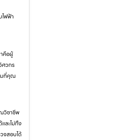
บไฟฟ้า
คือผู้
 วิศวกร
มที่คุณ
รณวิชาชีพ
ด้และไม่ทิ้ง
รวจสอบได้