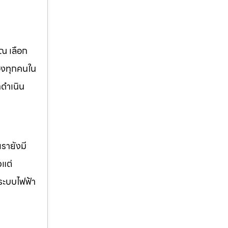
ณ เลือก
องทุกคนใน
ดำเนิน
รายังมี
วแต่
ระบบไฟฟ้า