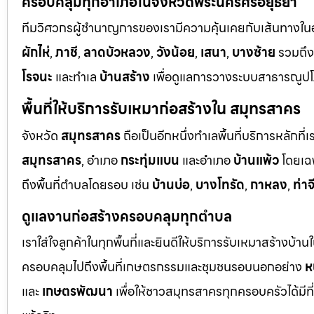
ครอบคลุมทุกอำเภอในจังหวัดพระนครศรีอยุธยา
ทีมวิศวกรผู้ชำนาญการของเรามีความคุ้นเคยกับเส้นทางในอยุ
ผักไห่
,
ภาชี
,
ลาดบัวหลวง
,
วังน้อย
,
เสนา
,
บางซ้าย
รวมถึ
โรจนะ
และทำเล
บ้านสร้าง
เพื่อดูแลการวางระบบสาธารณูปโภ
พื้นที่ให้บริการรับเหมาก่อสร้างใน สมุทรสาคร
จังหวัด
สมุทรสาคร
ถือเป็นอีกหนึ่งทำเลพื้นที่บริการหลัก
สมุทรสาคร
, อำเภอ
กระทุ่มแบน
และอำเภอ
บ้านแพ้ว
โดยเฉ
ถึงพื้นที่ตำบลโดยรอบ เช่น
บ้านบ่อ
,
บางโทรัด
,
กาหลง
,
ท่าจ
ดูแลงานก่อสร้างครอบคลุมทุกตำบล
เราใส่ใจลูกค้าในทุกพื้นที่และยินดีให้บริการรับเหมาสร้างบ้า
ครอบคลุมไปถึงพื้นที่เกษตรกรรมและชุมชนรอบนอกอย่าง
ห
และ
เกษตรพัฒนา
เพื่อให้ชาวสมุทรสาครทุกครอบครัวได้มีท