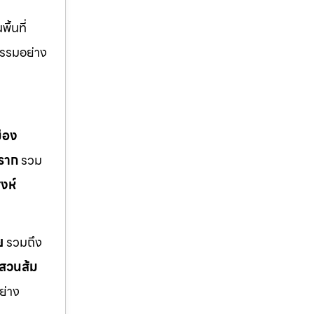
้นที่
รรมอย่าง
มือง
ราก
รวม
งห์
ย
รวมถึง
สวนส้ม
ย่าง