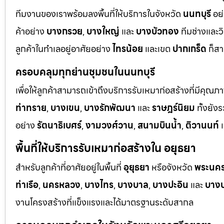
ทีมงานของเราพร้อมลงพื้นที่ให้บริการในจังหวัด
นนทบุรี
อย่
ค้าอย่าง
บางกรวย
,
บางใหญ่
และ
บางบัวทอง
ทีมช่างและว
ลูกค้าในทำเลอยู่อาศัยอย่าง
ไทรน้อย
และเขต
ปากเกร็ด
ก็สา
ครอบคลุมทุกย่านชุมชนในนนทบุรี
เพื่อให้ลูกค้าสามารถเข้าถึงบริการรับเหมาก่อสร้างที่มีคุณภ
ท่าทราย
,
บางเขน
,
บางรักพัฒนา
และ
ราษฎร์นิยม
ทั้งยั
อย่าง
รัตนาธิเบศร์
,
งามวงศ์วาน
,
สนามบินน้ำ
,
ติวานนท์
แ
พื้นที่ให้บริการรับเหมาก่อสร้างใน อยุธยา
สำหรับลูกค้าที่อาศัยอยู่ในพื้นที่
อุยุธยา
หรือจังหวัด
พระนคร
ท่าเรือ
,
นครหลวง
,
บางไทร
,
บางบาล
,
บางปะอิน
และ
บางป
งานโครงสร้างที่แข็งแรงและได้มาตรฐานระดับสากล