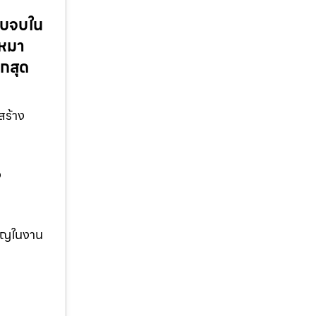
รบจบใน
เหมา
ูกสุด
สร้าง
ง
ชาญในงาน