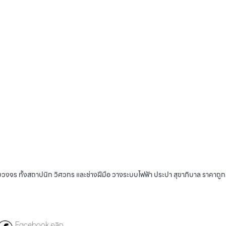
บวงจร ทั้งสถาปนิก วิศวกร และช่างฝีมือ วางระบบไฟฟ้า ประปา สุขาภิบาล ราคาถู
Facebook คลิก