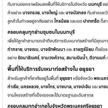
ทีมงานของเราพร้อมลงพื้นที่ให้บริการในจังหวัด
นนทบุรี
อย่
ค้าอย่าง
บางกรวย
,
บางใหญ่
และ
บางบัวทอง
ทีมช่างและว
ลูกค้าในทำเลอยู่อาศัยอย่าง
ไทรน้อย
และเขต
ปากเกร็ด
ก็สา
ครอบคลุมทุกย่านชุมชนในนนทบุรี
เพื่อให้ลูกค้าสามารถเข้าถึงบริการรับเหมาก่อสร้างที่มีคุณภ
ท่าทราย
,
บางเขน
,
บางรักพัฒนา
และ
ราษฎร์นิยม
ทั้งยั
อย่าง
รัตนาธิเบศร์
,
งามวงศ์วาน
,
สนามบินน้ำ
,
ติวานนท์
แ
พื้นที่ให้บริการรับเหมาก่อสร้างใน อยุธยา
สำหรับลูกค้าที่อาศัยอยู่ในพื้นที่
อุยุธยา
หรือจังหวัด
พระนคร
ท่าเรือ
,
นครหลวง
,
บางไทร
,
บางบาล
,
บางปะอิน
และ
บางป
งานโครงสร้างที่แข็งแรงและได้มาตรฐานระดับสากล
ครอบคลุมทุกอำเภอในจังหวัดพระนครศรีอยุธยา