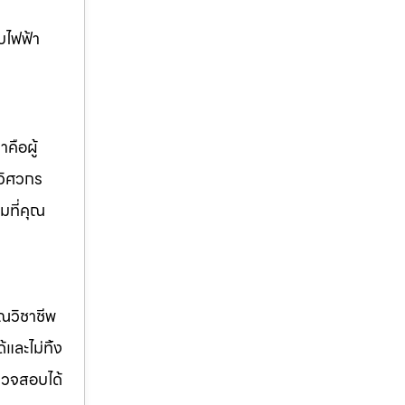
บไฟฟ้า
คือผู้
 วิศวกร
มที่คุณ
รณวิชาชีพ
ด้และไม่ทิ้ง
รวจสอบได้