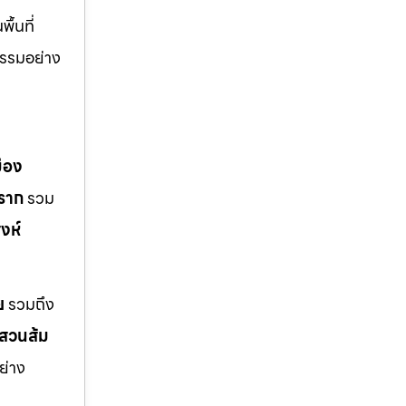
้นที่
รรมอย่าง
มือง
ราก
รวม
งห์
ย
รวมถึง
สวนส้ม
ย่าง