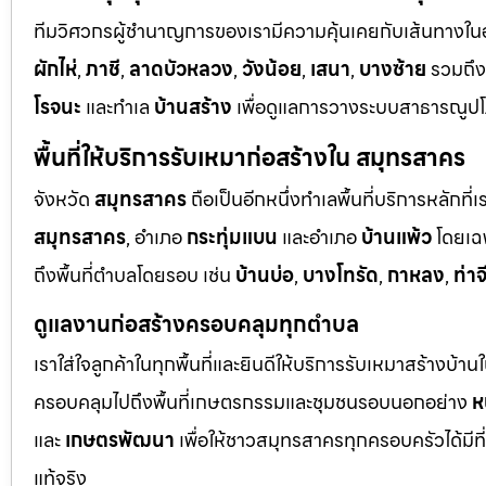
ทีมวิศวกรผู้ชำนาญการของเรามีความคุ้นเคยกับเส้นทางในอยุ
ผักไห่
,
ภาชี
,
ลาดบัวหลวง
,
วังน้อย
,
เสนา
,
บางซ้าย
รวมถึ
โรจนะ
และทำเล
บ้านสร้าง
เพื่อดูแลการวางระบบสาธารณูปโภ
พื้นที่ให้บริการรับเหมาก่อสร้างใน สมุทรสาคร
จังหวัด
สมุทรสาคร
ถือเป็นอีกหนึ่งทำเลพื้นที่บริการหลัก
สมุทรสาคร
, อำเภอ
กระทุ่มแบน
และอำเภอ
บ้านแพ้ว
โดยเฉ
ถึงพื้นที่ตำบลโดยรอบ เช่น
บ้านบ่อ
,
บางโทรัด
,
กาหลง
,
ท่าจ
ดูแลงานก่อสร้างครอบคลุมทุกตำบล
เราใส่ใจลูกค้าในทุกพื้นที่และยินดีให้บริการรับเหมาสร้างบ้า
ครอบคลุมไปถึงพื้นที่เกษตรกรรมและชุมชนรอบนอกอย่าง
ห
และ
เกษตรพัฒนา
เพื่อให้ชาวสมุทรสาครทุกครอบครัวได้มีท
แท้จริง