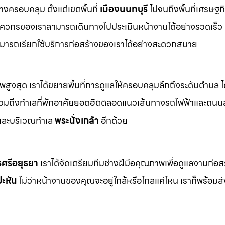
างครอบคลุม ตั้งแต่เขตพื้นที่
เมืองนนทบุรี
ไปจนถึงพื้นที่เศรษฐ
ิศวกรของเราสามารถเดินทางไปประเมินหน้างานได้อย่างรวดเร็ว 
มารถเรียกใช้บริการก่อสร้างของเราได้อย่างสะดวกสบาย
าพสูงสุด เราได้ขยายพื้นที่การดูแลให้ครอบคลุมลึกถึงระดับตำบล ได
งรวมถึงทำเลที่พักอาศัยยอดฮิตตลอดแนวเส้นทางรถไฟฟ้าและถนน
ละบริเวณทำเล
พระนั่งเกล้า
อีกด้วย
ศรีอยุธยา
เราได้จัดเตรียมทีมช่างฝีมือคุณภาพเพื่อดูแลงานก่อส
ะหัน
ไม่ว่าหน้างานของคุณจะอยู่ใกล้หรือไกลแค่ไหน เราก็พร้อม