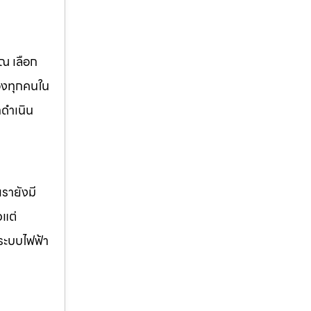
ณ เลือก
องทุกคนใน
ดำเนิน
รายังมี
วแต่
ระบบไฟฟ้า