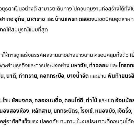
ธยาเป็นอย่างดี สามารถเดินทางไปควบคุมงานก่อสร้างได้ทั้งในพื
งอำเภอ
อุทัย
,
มหาราช
และ
บ้านแพรก
ตลอดจนเขตนิคมอุตสาหก
คให้สมบูรณ์แบบที่สุด
ที่เราให้การดูแลรังสรรค์ผลงานมาอย่างยาวนาน ครอบคลุมทั้งตัว
เ
พาะย่านธุรกิจและการประมงอย่าง
มหาชัย
,
ท่าฉลอม
และ
โกรกก
ีน
,
นาดี
,
ท่าทราย
,
คอกกระบือ
,
บางน้ำจืด
และย่าน
พันท้ายนรสิ
นในโซน
ชัยมงคล
,
คลองมะเดื่อ
,
ดอนไก่ดี
,
ท่าไม้
และเขต
อ้อมน้อ
นองสองห้อง
,
หลักสาม
,
ยกกระบัตร
,
โรงเข้
,
หนองบัว
,
เจ็ดริ้ว
,
ี่อยู่อาศัยที่แข็งแรง ปลอดภัย ทนทาน ในงบประมาณที่ควบคุมได้อ