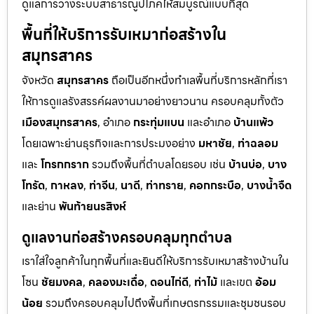
ดูแลการวางระบบสาธารณูปโภคให้สมบูรณ์แบบที่สุด
พื้นที่ให้บริการรับเหมาก่อสร้างใน
สมุทรสาคร
จังหวัด
สมุทรสาคร
ถือเป็นอีกหนึ่งทำเลพื้นที่บริการหลักที่เรา
ให้การดูแลรังสรรค์ผลงานมาอย่างยาวนาน ครอบคลุมทั้งตัว
เมืองสมุทรสาคร
, อำเภอ
กระทุ่มแบน
และอำเภอ
บ้านแพ้ว
โดยเฉพาะย่านธุรกิจและการประมงอย่าง
มหาชัย
,
ท่าฉลอม
และ
โกรกกราก
รวมถึงพื้นที่ตำบลโดยรอบ เช่น
บ้านบ่อ
,
บาง
โทรัด
,
กาหลง
,
ท่าจีน
,
นาดี
,
ท่าทราย
,
คอกกระบือ
,
บางน้ำจืด
และย่าน
พันท้ายนรสิงห์
ดูแลงานก่อสร้างครอบคลุมทุกตำบล
เราใส่ใจลูกค้าในทุกพื้นที่และยินดีให้บริการรับเหมาสร้างบ้านใน
โซน
ชัยมงคล
,
คลองมะเดื่อ
,
ดอนไก่ดี
,
ท่าไม้
และเขต
อ้อม
น้อย
รวมถึงครอบคลุมไปถึงพื้นที่เกษตรกรรมและชุมชนรอบ