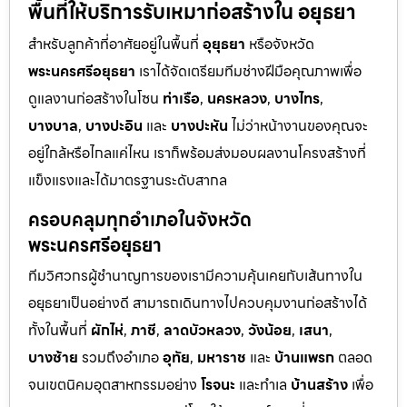
พื้นที่ให้บริการรับเหมาก่อสร้างใน อยุธยา
สำหรับลูกค้าที่อาศัยอยู่ในพื้นที่
อุยุธยา
หรือจังหวัด
พระนครศรีอยุธยา
เราได้จัดเตรียมทีมช่างฝีมือคุณภาพเพื่อ
ดูแลงานก่อสร้างในโซน
ท่าเรือ
,
นครหลวง
,
บางไทร
,
บางบาล
,
บางปะอิน
และ
บางปะหัน
ไม่ว่าหน้างานของคุณจะ
อยู่ใกล้หรือไกลแค่ไหน เราก็พร้อมส่งมอบผลงานโครงสร้างที่
แข็งแรงและได้มาตรฐานระดับสากล
ครอบคลุมทุกอำเภอในจังหวัด
พระนครศรีอยุธยา
ทีมวิศวกรผู้ชำนาญการของเรามีความคุ้นเคยกับเส้นทางใน
อยุธยาเป็นอย่างดี สามารถเดินทางไปควบคุมงานก่อสร้างได้
ทั้งในพื้นที่
ผักไห่
,
ภาชี
,
ลาดบัวหลวง
,
วังน้อย
,
เสนา
,
บางซ้าย
รวมถึงอำเภอ
อุทัย
,
มหาราช
และ
บ้านแพรก
ตลอด
จนเขตนิคมอุตสาหกรรมอย่าง
โรจนะ
และทำเล
บ้านสร้าง
เพื่อ