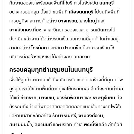
ทีมงานของเราพร้อมลงพื้นที่ให้บริการในจังหวัด
นนทบุรี
อย่างครอบคลุม ตั้งแต่เขตพื้นที่
เมืองนนทบุรี
ไปจนถึงพื้นที่
เศรษฐกิจและการค้าอย่าง
บางกรวย
,
บางใหญ่
และ
บางบัวทอง
ทีมช่างและวิศวกรของเราสามารถเดินทางไป
ประเมินหน้างานได้อย่างรวดเร็ว นอกจากนี้ลูกค้าในทำเลอยู่
อาศัยอย่าง
ไทรน้อย
และเขต
ปากเกร็ด
ก็สามารถเรียกใช้
บริการก่อสร้างของเราได้อย่างสะดวกสบาย
ครอบคลุมทุกย่านชุมชนในนนทบุรี
เพื่อให้ลูกค้าสามารถเข้าถึงบริการรับเหมาก่อสร้างที่มีคุณภาพ
สูงสุด เราได้ขยายพื้นที่การดูแลให้ครอบคลุมลึกถึงระดับตำบล
ได้แก่
ท่าทราย
,
บางเขน
,
บางรักพัฒนา
และ
ราษฎร์นิยม
ทั้ง
ยังรวมถึงทำเลที่พักอาศัยยอดฮิตตลอดแนวเส้นทางรถไฟฟ้า
และถนนสายหลักอย่าง
รัตนาธิเบศร์
,
งามวงศ์วาน
,
สนามบินน้ำ
,
ติวานนท์
และบริเวณทำเล
พระนั่งเกล้า
อีกด้วย