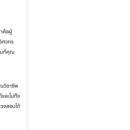
คือผู้
 วิศวกร
มที่คุณ
รณวิชาชีพ
ด้และไม่ทิ้ง
รวจสอบได้