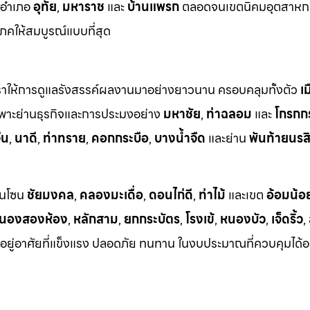
งอำเภอ
อุทัย
,
มหาราช
และ
บ้านแพรก
ตลอดจนเขตนิคมอุตสาหก
คให้สมบูรณ์แบบที่สุด
ที่เราให้การดูแลรังสรรค์ผลงานมาอย่างยาวนาน ครอบคลุมทั้งตัว
เ
พาะย่านธุรกิจและการประมงอย่าง
มหาชัย
,
ท่าฉลอม
และ
โกรกก
ีน
,
นาดี
,
ท่าทราย
,
คอกกระบือ
,
บางน้ำจืด
และย่าน
พันท้ายนรสิ
นในโซน
ชัยมงคล
,
คลองมะเดื่อ
,
ดอนไก่ดี
,
ท่าไม้
และเขต
อ้อมน้อ
นองสองห้อง
,
หลักสาม
,
ยกกระบัตร
,
โรงเข้
,
หนองบัว
,
เจ็ดริ้ว
,
ี่อยู่อาศัยที่แข็งแรง ปลอดภัย ทนทาน ในงบประมาณที่ควบคุมได้อ