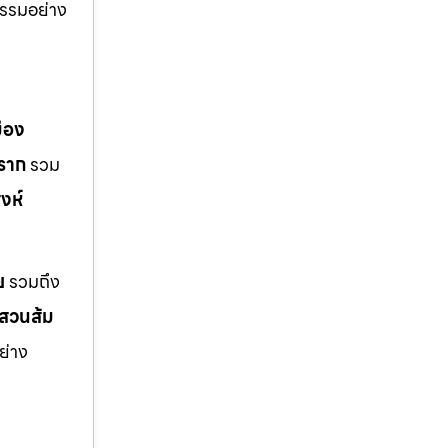
รรมอย่าง
มือง
ราก
รวม
งห์
ย
รวมถึง
สวนส้ม
ย่าง