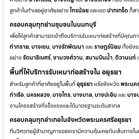
ลูกค้าในทำเลอยู่อาศัยอย่าง
ไทรน้อย
และเขต
ปากเกร็ด
ก็สา
ครอบคลุมทุกย่านชุมชนในนนทบุรี
เพื่อให้ลูกค้าสามารถเข้าถึงบริการรับเหมาก่อสร้างที่มีคุณภ
ท่าทราย
,
บางเขน
,
บางรักพัฒนา
และ
ราษฎร์นิยม
ทั้งยั
อย่าง
รัตนาธิเบศร์
,
งามวงศ์วาน
,
สนามบินน้ำ
,
ติวานนท์
แ
พื้นที่ให้บริการรับเหมาก่อสร้างใน อยุธยา
สำหรับลูกค้าที่อาศัยอยู่ในพื้นที่
อุยุธยา
หรือจังหวัด
พระนคร
ท่าเรือ
,
นครหลวง
,
บางไทร
,
บางบาล
,
บางปะอิน
และ
บางป
งานโครงสร้างที่แข็งแรงและได้มาตรฐานระดับสากล
ครอบคลุมทุกอำเภอในจังหวัดพระนครศรีอยุธยา
ทีมวิศวกรผู้ชำนาญการของเรามีความคุ้นเคยกับเส้นทางในอยุ