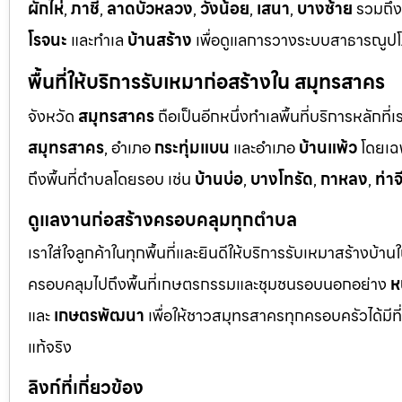
ผักไห่
,
ภาชี
,
ลาดบัวหลวง
,
วังน้อย
,
เสนา
,
บางซ้าย
รวมถึ
โรจนะ
และทำเล
บ้านสร้าง
เพื่อดูแลการวางระบบสาธารณูปโภ
พื้นที่ให้บริการรับเหมาก่อสร้างใน สมุทรสาคร
จังหวัด
สมุทรสาคร
ถือเป็นอีกหนึ่งทำเลพื้นที่บริการหลัก
สมุทรสาคร
, อำเภอ
กระทุ่มแบน
และอำเภอ
บ้านแพ้ว
โดยเฉ
ถึงพื้นที่ตำบลโดยรอบ เช่น
บ้านบ่อ
,
บางโทรัด
,
กาหลง
,
ท่าจ
ดูแลงานก่อสร้างครอบคลุมทุกตำบล
เราใส่ใจลูกค้าในทุกพื้นที่และยินดีให้บริการรับเหมาสร้างบ้า
ครอบคลุมไปถึงพื้นที่เกษตรกรรมและชุมชนรอบนอกอย่าง
ห
และ
เกษตรพัฒนา
เพื่อให้ชาวสมุทรสาครทุกครอบครัวได้มีท
แท้จริง
ลิงก์ที่เกี่ยวข้อง