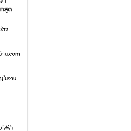
หมา
ูกสุด
ร้าง
างบ้าน.com
ชาญในงาน
บไฟฟ้า