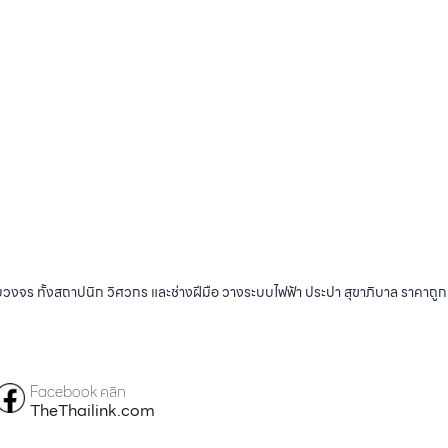
บวงจร ทั้งสถาปนิก วิศวกร และช่างฝีมือ วางระบบไฟฟ้า ประปา สุขาภิบาล ราคาถู
Facebook คลิก
TheThailink.com