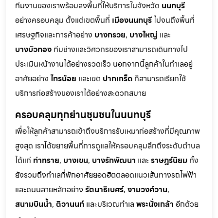
ทีมงานของเราพร้อมลงพื้นที่ให้บริการในจังหวัด
นนทบุรี
อย่างครอบคลุม ตั้งแต่เขตพื้นที่
เมืองนนทบุรี
ไปจนถึงพื้นที่
เศรษฐกิจและการค้าอย่าง
บางกรวย
,
บางใหญ่
และ
บางบัวทอง
ทีมช่างและวิศวกรของเราสามารถเดินทางไป
ประเมินหน้างานได้อย่างรวดเร็ว นอกจากนี้ลูกค้าในทำเลอยู่
อาศัยอย่าง
ไทรน้อย
และเขต
ปากเกร็ด
ก็สามารถเรียกใช้
บริการก่อสร้างของเราได้อย่างสะดวกสบาย
ครอบคลุมทุกย่านชุมชนในนนทบุรี
เพื่อให้ลูกค้าสามารถเข้าถึงบริการรับเหมาก่อสร้างที่มีคุณภาพ
สูงสุด เราได้ขยายพื้นที่การดูแลให้ครอบคลุมลึกถึงระดับตำบล
ได้แก่
ท่าทราย
,
บางเขน
,
บางรักพัฒนา
และ
ราษฎร์นิยม
ทั้ง
ยังรวมถึงทำเลที่พักอาศัยยอดฮิตตลอดแนวเส้นทางรถไฟฟ้า
และถนนสายหลักอย่าง
รัตนาธิเบศร์
,
งามวงศ์วาน
,
สนามบินน้ำ
,
ติวานนท์
และบริเวณทำเล
พระนั่งเกล้า
อีกด้วย