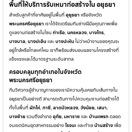
พื้นที่ให้บริการรับเหมาก่อสร้างใน อยุธยา
สำหรับลูกค้าที่อาศัยอยู่ในพื้นที่
อุยุธยา
หรือจังหวัด
พระนครศรีอยุธยา
เราได้จัดเตรียมทีมช่างฝีมือคุณภาพเพื่อ
ดูแลงานก่อสร้างในโซน
ท่าเรือ
,
นครหลวง
,
บางไทร
,
บางบาล
,
บางปะอิน
และ
บางปะหัน
ไม่ว่าหน้างานของคุณจะ
อยู่ใกล้หรือไกลแค่ไหน เราก็พร้อมส่งมอบผลงานโครงสร้างที่
แข็งแรงและได้มาตรฐานระดับสากล
ครอบคลุมทุกอำเภอในจังหวัด
พระนครศรีอยุธยา
ทีมวิศวกรผู้ชำนาญการของเรามีความคุ้นเคยกับเส้นทางใน
อยุธยาเป็นอย่างดี สามารถเดินทางไปควบคุมงานก่อสร้างได้
ทั้งในพื้นที่
ผักไห่
,
ภาชี
,
ลาดบัวหลวง
,
วังน้อย
,
เสนา
,
บางซ้าย
รวมถึงอำเภอ
อุทัย
,
มหาราช
และ
บ้านแพรก
ตลอด
จนเขตนิคมอุตสาหกรรมอย่าง
โรจนะ
และทำเล
บ้านสร้าง
เพื่อ