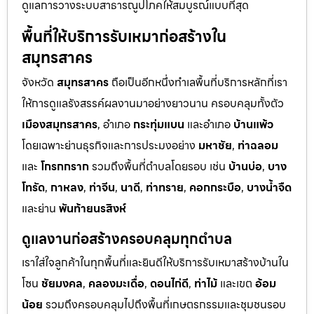
ดูแลการวางระบบสาธารณูปโภคให้สมบูรณ์แบบที่สุด
พื้นที่ให้บริการรับเหมาก่อสร้างใน
สมุทรสาคร
จังหวัด
สมุทรสาคร
ถือเป็นอีกหนึ่งทำเลพื้นที่บริการหลักที่เรา
ให้การดูแลรังสรรค์ผลงานมาอย่างยาวนาน ครอบคลุมทั้งตัว
เมืองสมุทรสาคร
, อำเภอ
กระทุ่มแบน
และอำเภอ
บ้านแพ้ว
โดยเฉพาะย่านธุรกิจและการประมงอย่าง
มหาชัย
,
ท่าฉลอม
และ
โกรกกราก
รวมถึงพื้นที่ตำบลโดยรอบ เช่น
บ้านบ่อ
,
บาง
โทรัด
,
กาหลง
,
ท่าจีน
,
นาดี
,
ท่าทราย
,
คอกกระบือ
,
บางน้ำจืด
และย่าน
พันท้ายนรสิงห์
ดูแลงานก่อสร้างครอบคลุมทุกตำบล
เราใส่ใจลูกค้าในทุกพื้นที่และยินดีให้บริการรับเหมาสร้างบ้านใน
โซน
ชัยมงคล
,
คลองมะเดื่อ
,
ดอนไก่ดี
,
ท่าไม้
และเขต
อ้อม
น้อย
รวมถึงครอบคลุมไปถึงพื้นที่เกษตรกรรมและชุมชนรอบ