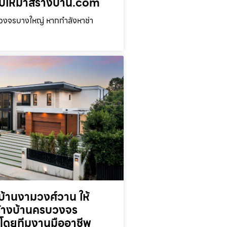
่ รับเหมาสร้างบ้าน.com
บวงจรบางใหญ่ หากกำลังหาช่า
้านงามวงศ์วาน ให้
ร้างบ้านครบวงจร
โดยทีมงานมืออาชีพ