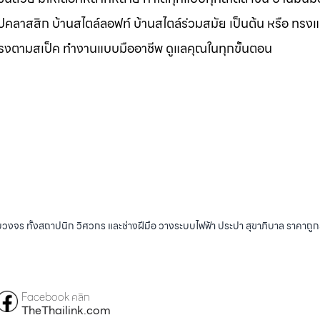
ุโรปคลาสสิก บ้านสไตล์ลอฟท์ บ้านสไตล์ร่วมสมัย เป็นต้น หรือ ทรง
ตรงตามสเป็ค ทำงานแบบมืออาชีพ ดูแลคุณในทุกขั้นตอน
บวงจร ทั้งสถาปนิก วิศวกร และช่างฝีมือ วางระบบไฟฟ้า ประปา สุขาภิบาล ราคาถู
Facebook คลิก
TheThailink.com