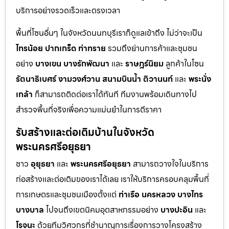
บริการอย่างรวดเร็วและตรงเวลา
พื้นที่โซนอื่นๆ ในจังหวัดนนทบุรีเราก็ดูแลเข้าถึง ไม่ว่าจะเป็น
ไทรน้อย
ปากเกร็ด
ท่าทราย
รวมถึงย่านการค้าและชุมชน
อย่าง
บางเขน
บางรักพัฒนา
และ
ราษฎร์นิยม
ลูกค้าในโซน
รัตนาธิเบศร์
งามวงศ์วาน
สนามบินน้ำ
ติวานนท์
และ
พระนั่ง
เกล้า
ก็สามารถติดต่อเราได้ทันที ทีมงานพร้อมเดินทางไป
สำรวจพื้นที่จริงเพื่อความแม่นยำในการตีราคา
รับสร้างและต่อเติมบ้านในจังหวัด
พระนครศรีอยุธยา
ชาว
อุยุธยา
และ
พระนครศรีอยุธยา
สามารถวางใจในบริการ
ก่อสร้างและต่อเติมของเราได้เลย เราให้บริการครอบคลุมพื้นที่
การเกษตรและชุมชนเมืองตั้งแต่
ท่าเรือ
นครหลวง
บางไทร
บางบาล
ไปจนถึงเขตนิคมอุตสาหกรรมอย่าง
บางปะอิน
และ
โรจนะ
ด้วยทีมวิศวกรที่ชำนาญการเรื่องการวางโครงสร้าง