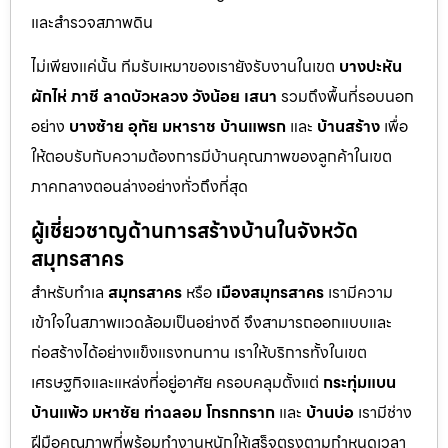
และสำรวจสภาพดิน
ไม่เพียงแค่นั้น ทีมรับเหมาของเรายังรับงานในเขต
บางปะหัน
ผักไห่
ภาชี
ลาดบัวหลวง
วังน้อย
เสนา
รวมถึงพื้นที่รอบนอก
อย่าง
บางซ้าย
อุทัย
มหาราช
บ้านแพรก
และ
บ้านสร้าง
เพื่อ
ให้ตอบรับกับความต้องการมีบ้านคุณภาพของลูกค้าในเขต
ภาคกลางตอนล่างอย่างทั่วถึงที่สุด
ผู้เชี่ยวชาญด้านการสร้างบ้านในจังหวัด
สมุทรสาคร
สำหรับทำเล
สมุทรสาคร
หรือ
เมืองสมุทรสาคร
เรามีความ
เข้าใจในสภาพแวดล้อมเป็นอย่างดี จึงสามารถออกแบบและ
ก่อสร้างได้อย่างแข็งแรงทนทาน เราให้บริการทั้งในเขต
เศรษฐกิจและแหล่งที่อยู่อาศัย ครอบคลุมตั้งแต่
กระทุ่มแบน
บ้านแพ้ว
มหาชัย
ท่าฉลอม
โกรกกราก
และ
บ้านบ่อ
เรามีช่าง
ฝีมือคุณภาพที่พร้อมทำงานหนักให้เสร็จตรงตามกำหนดเวลา