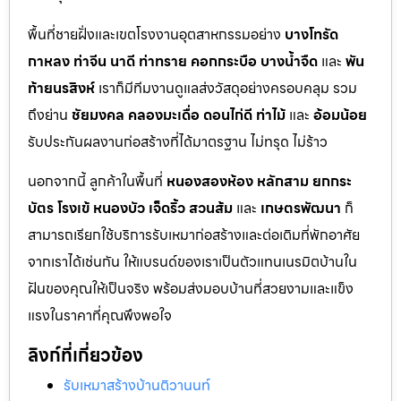
พื้นที่ชายฝั่งและเขตโรงงานอุตสาหกรรมอย่าง
บางโทรัด
กาหลง
ท่าจีน
นาดี
ท่าทราย
คอกกระบือ
บางน้ำจืด
และ
พัน
ท้ายนรสิงห์
เราก็มีทีมงานดูแลส่งวัสดุอย่างครอบคลุม รวม
ถึงย่าน
ชัยมงคล
คลองมะเดื่อ
ดอนไก่ดี
ท่าไม้
และ
อ้อมน้อย
รับประกันผลงานก่อสร้างที่ได้มาตรฐาน ไม่ทรุด ไม่ร้าว
นอกจากนี้ ลูกค้าในพื้นที่
หนองสองห้อง
หลักสาม
ยกกระ
บัตร
โรงเข้
หนองบัว
เจ็ดริ้ว
สวนส้ม
และ
เกษตรพัฒนา
ก็
สามารถเรียกใช้บริการรับเหมาก่อสร้างและต่อเติมที่พักอาศัย
จากเราได้เช่นกัน ให้แบรนด์ของเราเป็นตัวแทนเนรมิตบ้านใน
ฝันของคุณให้เป็นจริง พร้อมส่งมอบบ้านที่สวยงามและแข็ง
แรงในราคาที่คุณพึงพอใจ
ลิงก์ที่เกี่ยวข้อง
รับเหมาสร้างบ้านติวานนท์