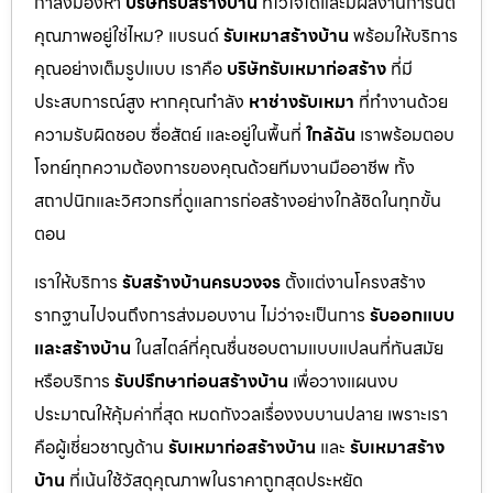
กำลังมองหา
บริษัทรับสร้างบ้าน
ที่ไว้ใจได้และมีผลงานการันตี
คุณภาพอยู่ใช่ไหม? แบรนด์
รับเหมาสร้างบ้าน
พร้อมให้บริการ
คุณอย่างเต็มรูปแบบ เราคือ
บริษัทรับเหมาก่อสร้าง
ที่มี
ประสบการณ์สูง หากคุณกำลัง
หาช่างรับเหมา
ที่ทำงานด้วย
ความรับผิดชอบ ซื่อสัตย์ และอยู่ในพื้นที่
ใกล้ฉัน
เราพร้อมตอบ
โจทย์ทุกความต้องการของคุณด้วยทีมงานมืออาชีพ ทั้ง
สถาปนิกและวิศวกรที่ดูแลการก่อสร้างอย่างใกล้ชิดในทุกขั้น
ตอน
เราให้บริการ
รับสร้างบ้านครบวงจร
ตั้งแต่งานโครงสร้าง
รากฐานไปจนถึงการส่งมอบงาน ไม่ว่าจะเป็นการ
รับออกแบบ
และสร้างบ้าน
ในสไตล์ที่คุณชื่นชอบตามแบบแปลนที่ทันสมัย
หรือบริการ
รับปรึกษาก่อนสร้างบ้าน
เพื่อวางแผนงบ
ประมาณให้คุ้มค่าที่สุด หมดกังวลเรื่องงบบานปลาย เพราะเรา
คือผู้เชี่ยวชาญด้าน
รับเหมาก่อสร้างบ้าน
และ
รับเหมาสร้าง
บ้าน
ที่เน้นใช้วัสดุคุณภาพในราคาถูกสุดประหยัด