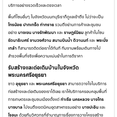
บริการอย่างรวดเร็วและตรงเวลา
พื้นที่โซนอื่นๆ ในจังหวัดนนทบุรีเราก็ดูแลเข้าถึง ไม่ว่าจะเป็น
ไทรน้อย
ปากเกร็ด
ท่าทราย
รวมถึงย่านการค้าและชุมชน
อย่าง
บางเขน
บางรักพัฒนา
และ
ราษฎร์นิยม
ลูกค้าในโซน
รัตนาธิเบศร์
งามวงศ์วาน
สนามบินน้ำ
ติวานนท์
และ
พระนั่ง
เกล้า
ก็สามารถติดต่อเราได้ทันที ทีมงานพร้อมเดินทางไป
สำรวจพื้นที่จริงเพื่อความแม่นยำในการตีราคา
รับสร้างและต่อเติมบ้านในจังหวัด
พระนครศรีอยุธยา
ชาว
อุยุธยา
และ
พระนครศรีอยุธยา
สามารถวางใจในบริการ
ก่อสร้างและต่อเติมของเราได้เลย เราให้บริการครอบคลุมพื้นที่
การเกษตรและชุมชนเมืองตั้งแต่
ท่าเรือ
นครหลวง
บางไทร
บางบาล
ไปจนถึงเขตนิคมอุตสาหกรรมอย่าง
บางปะอิน
และ
โรจนะ
ด้วยทีมวิศวกรที่ชำนาญการเรื่องการวางโครงสร้าง