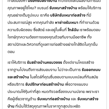
กำลังมองหา
บริษัทรับสร้างบ้าน
ที่ไว้ใจได้และมีผลงานการันตี
คุณภาพอยู่ใช่ไหม? แบรนด์
รับเหมาสร้างบ้าน
พร้อมให้บริการ
คุณอย่างเต็มรูปแบบ เราคือ
บริษัทรับเหมาก่อสร้าง
ที่มี
ประสบการณ์สูง หากคุณกำลัง
หาช่างรับเหมา
ที่ทำงานด้วย
ความรับผิดชอบ ซื่อสัตย์ และอยู่ในพื้นที่
ใกล้ฉัน
เราพร้อมตอบ
โจทย์ทุกความต้องการของคุณด้วยทีมงานมืออาชีพ ทั้ง
สถาปนิกและวิศวกรที่ดูแลการก่อสร้างอย่างใกล้ชิดในทุกขั้น
ตอน
เราให้บริการ
รับสร้างบ้านครบวงจร
ตั้งแต่งานโครงสร้าง
รากฐานไปจนถึงการส่งมอบงาน ไม่ว่าจะเป็นการ
รับออกแบบ
และสร้างบ้าน
ในสไตล์ที่คุณชื่นชอบตามแบบแปลนที่ทันสมัย
หรือบริการ
รับปรึกษาก่อนสร้างบ้าน
เพื่อวางแผนงบ
ประมาณให้คุ้มค่าที่สุด หมดกังวลเรื่องงบบานปลาย เพราะเรา
คือผู้เชี่ยวชาญด้าน
รับเหมาก่อสร้างบ้าน
และ
รับเหมาสร้าง
บ้าน
ที่เน้นใช้วัสดุคุณภาพในราคาถูกสุดประหยัด