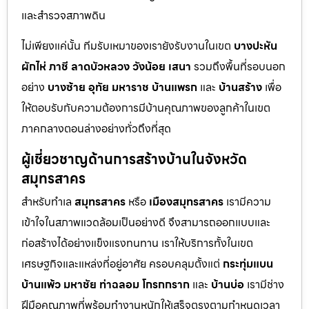
และสำรวจสภาพดิน
ไม่เพียงแค่นั้น ทีมรับเหมาของเรายังรับงานในเขต
บางปะหัน
ผักไห่
ภาชี
ลาดบัวหลวง
วังน้อย
เสนา
รวมถึงพื้นที่รอบนอก
อย่าง
บางซ้าย
อุทัย
มหาราช
บ้านแพรก
และ
บ้านสร้าง
เพื่อ
ให้ตอบรับกับความต้องการมีบ้านคุณภาพของลูกค้าในเขต
ภาคกลางตอนล่างอย่างทั่วถึงที่สุด
ผู้เชี่ยวชาญด้านการสร้างบ้านในจังหวัด
สมุทรสาคร
สำหรับทำเล
สมุทรสาคร
หรือ
เมืองสมุทรสาคร
เรามีความ
เข้าใจในสภาพแวดล้อมเป็นอย่างดี จึงสามารถออกแบบและ
ก่อสร้างได้อย่างแข็งแรงทนทาน เราให้บริการทั้งในเขต
เศรษฐกิจและแหล่งที่อยู่อาศัย ครอบคลุมตั้งแต่
กระทุ่มแบน
บ้านแพ้ว
มหาชัย
ท่าฉลอม
โกรกกราก
และ
บ้านบ่อ
เรามีช่าง
ฝีมือคุณภาพที่พร้อมทำงานหนักให้เสร็จตรงตามกำหนดเวลา