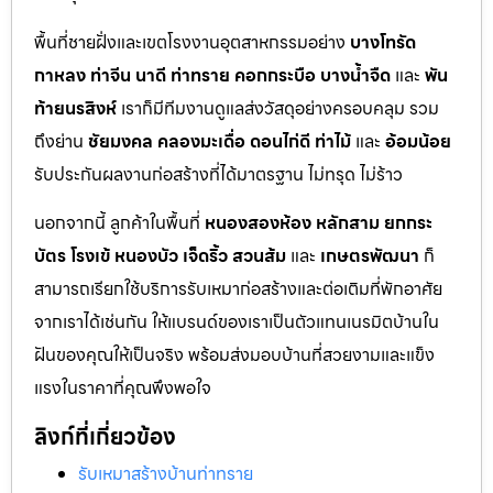
พื้นที่ชายฝั่งและเขตโรงงานอุตสาหกรรมอย่าง
บางโทรัด
กาหลง
ท่าจีน
นาดี
ท่าทราย
คอกกระบือ
บางน้ำจืด
และ
พัน
ท้ายนรสิงห์
เราก็มีทีมงานดูแลส่งวัสดุอย่างครอบคลุม รวม
ถึงย่าน
ชัยมงคล
คลองมะเดื่อ
ดอนไก่ดี
ท่าไม้
และ
อ้อมน้อย
รับประกันผลงานก่อสร้างที่ได้มาตรฐาน ไม่ทรุด ไม่ร้าว
นอกจากนี้ ลูกค้าในพื้นที่
หนองสองห้อง
หลักสาม
ยกกระ
บัตร
โรงเข้
หนองบัว
เจ็ดริ้ว
สวนส้ม
และ
เกษตรพัฒนา
ก็
สามารถเรียกใช้บริการรับเหมาก่อสร้างและต่อเติมที่พักอาศัย
จากเราได้เช่นกัน ให้แบรนด์ของเราเป็นตัวแทนเนรมิตบ้านใน
ฝันของคุณให้เป็นจริง พร้อมส่งมอบบ้านที่สวยงามและแข็ง
แรงในราคาที่คุณพึงพอใจ
ลิงก์ที่เกี่ยวข้อง
รับเหมาสร้างบ้านท่าทราย