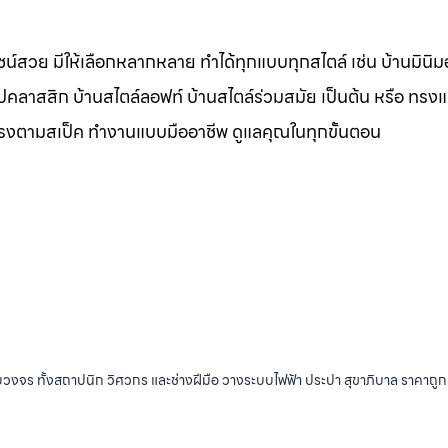
น์สวย มีให้เลือกหลากหลาย ทำได้ทุกแบบทุกสไตล์ เช่น บ้านมินิมอ
ุโรปคลาสสิก บ้านสไตล์ลอฟท์ บ้านสไตล์ร่วมสมัย เป็นต้น หรือ ทรง
ตรงตามสเป็ค ทำงานแบบมืออาชีพ ดูแลคุณในทุกขั้นตอน
บวงจร ทั้งสถาปนิก วิศวกร และช่างฝีมือ วางระบบไฟฟ้า ประปา สุขาภิบาล ราคาถู