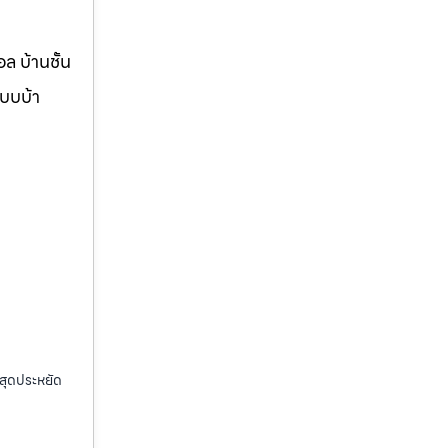
ล บ้านชั้น
แบบบ้า
กสุดประหยัด