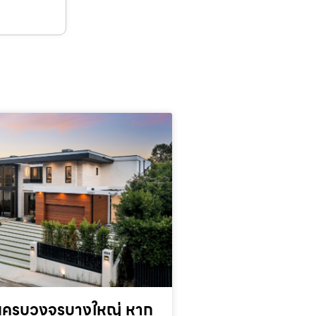
านครบวงจรบางใหญ่ หาก