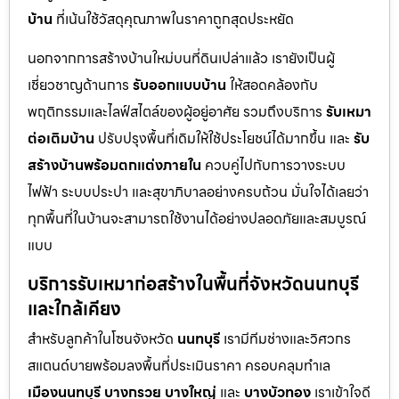
บ้าน
ที่เน้นใช้วัสดุคุณภาพในราคาถูกสุดประหยัด
นอกจากการสร้างบ้านใหม่บนที่ดินเปล่าแล้ว เรายังเป็นผู้
เชี่ยวชาญด้านการ
รับออกแบบบ้าน
ให้สอดคล้องกับ
พฤติกรรมและไลฟ์สไตล์ของผู้อยู่อาศัย รวมถึงบริการ
รับเหมา
ต่อเติมบ้าน
ปรับปรุงพื้นที่เดิมให้ใช้ประโยชน์ได้มากขึ้น และ
รับ
สร้างบ้านพร้อมตกแต่งภายใน
ควบคู่ไปกับการวางระบบ
ไฟฟ้า ระบบประปา และสุขาภิบาลอย่างครบถ้วน มั่นใจได้เลยว่า
ทุกพื้นที่ในบ้านจะสามารถใช้งานได้อย่างปลอดภัยและสมบูรณ์
แบบ
บริการรับเหมาก่อสร้างในพื้นที่จังหวัดนนทบุรี
และใกล้เคียง
สำหรับลูกค้าในโซนจังหวัด
นนทบุรี
เรามีทีมช่างและวิศวกร
สแตนด์บายพร้อมลงพื้นที่ประเมินราคา ครอบคลุมทำเล
เมืองนนทบุรี
บางกรวย
บางใหญ่
และ
บางบัวทอง
เราเข้าใจดี