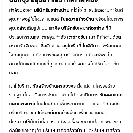
กำลังมองหา
บริษัทรับสร้างบ้าน
ที่ไว้ใจได้และมีผลงานการันตี
คุณภาพอยู่ใช่ไหม? แบรนด์
รับเหมาสร้างบ้าน
พร้อมให้บริการ
คุณอย่างเต็มรูปแบบ เราคือ
บริษัทรับเหมาก่อสร้าง
ที่มี
ประสบการณ์สูง หากคุณกำลัง
หาช่างรับเหมา
ที่ทำงานด้วย
ความรับผิดชอบ ซื่อสัตย์ และอยู่ในพื้นที่
ใกล้ฉัน
เราพร้อมตอบ
โจทย์ทุกความต้องการของคุณด้วยทีมงานมืออาชีพ ทั้ง
สถาปนิกและวิศวกรที่ดูแลการก่อสร้างอย่างใกล้ชิดในทุกขั้น
ตอน
เราให้บริการ
รับสร้างบ้านครบวงจร
ตั้งแต่งานโครงสร้าง
รากฐานไปจนถึงการส่งมอบงาน ไม่ว่าจะเป็นการ
รับออกแบบ
และสร้างบ้าน
ในสไตล์ที่คุณชื่นชอบตามแบบแปลนที่ทันสมัย
หรือบริการ
รับปรึกษาก่อนสร้างบ้าน
เพื่อวางแผนงบ
ประมาณให้คุ้มค่าที่สุด หมดกังวลเรื่องงบบานปลาย เพราะเรา
คือผู้เชี่ยวชาญด้าน
รับเหมาก่อสร้างบ้าน
และ
รับเหมาสร้าง