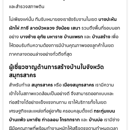
และสำรวจสภาพดิน
ไม่เพียงแค่นั้น ทีมรับเหมาของเรายังรับงานในเขต
บางปะหัน
ผักไห่
ภาชี
ลาดบัวหลวง
วังน้อย
เสนา
รวมถึงพื้นที่รอบนอก
อย่าง
บางซ้าย
อุทัย
มหาราช
บ้านแพรก
และ
บ้านสร้าง
เพื่อ
ให้ตอบรับกับความต้องการมีบ้านคุณภาพของลูกค้าในเขต
ภาคกลางตอนล่างอย่างทั่วถึงที่สุด
ผู้เชี่ยวชาญด้านการสร้างบ้านในจังหวัด
สมุทรสาคร
สำหรับทำเล
สมุทรสาคร
หรือ
เมืองสมุทรสาคร
เรามีความ
เข้าใจในสภาพแวดล้อมเป็นอย่างดี จึงสามารถออกแบบและ
ก่อสร้างได้อย่างแข็งแรงทนทาน เราให้บริการทั้งในเขต
เศรษฐกิจและแหล่งที่อยู่อาศัย ครอบคลุมตั้งแต่
กระทุ่มแบน
บ้านแพ้ว
มหาชัย
ท่าฉลอม
โกรกกราก
และ
บ้านบ่อ
เรามีช่าง
ฝีมือคุณภาพที่พร้อมทำงานหนักให้เสร็จตรงตามกำหนดเวลา