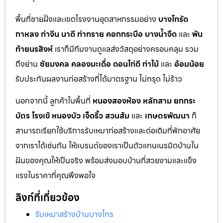
พื้นที่ชายฝั่งและเขตโรงงานอุตสาหกรรมอย่าง
บางโทรัด
กาหลง
ท่าจีน
นาดี
ท่าทราย
คอกกระบือ
บางน้ำจืด
และ
พัน
ท้ายนรสิงห์
เราก็มีทีมงานดูแลส่งวัสดุอย่างครอบคลุม รวม
ถึงย่าน
ชัยมงคล
คลองมะเดื่อ
ดอนไก่ดี
ท่าไม้
และ
อ้อมน้อย
รับประกันผลงานก่อสร้างที่ได้มาตรฐาน ไม่ทรุด ไม่ร้าว
นอกจากนี้ ลูกค้าในพื้นที่
หนองสองห้อง
หลักสาม
ยกกระ
บัตร
โรงเข้
หนองบัว
เจ็ดริ้ว
สวนส้ม
และ
เกษตรพัฒนา
ก็
สามารถเรียกใช้บริการรับเหมาก่อสร้างและต่อเติมที่พักอาศัย
จากเราได้เช่นกัน ให้แบรนด์ของเราเป็นตัวแทนเนรมิตบ้านใน
ฝันของคุณให้เป็นจริง พร้อมส่งมอบบ้านที่สวยงามและแข็ง
แรงในราคาที่คุณพึงพอใจ
ลิงก์ที่เกี่ยวข้อง
รับเหมาสร้างบ้านบางไทร