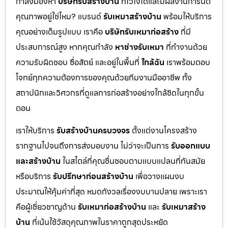
กำลังมองหา
บริษัทรับสร้างบ้าน
ที่ไว้ใจได้และมีผลงานการันตี
คุณภาพอยู่ใช่ไหม? แบรนด์
รับเหมาสร้างบ้าน
พร้อมให้บริการ
คุณอย่างเต็มรูปแบบ เราคือ
บริษัทรับเหมาก่อสร้าง
ที่มี
ประสบการณ์สูง หากคุณกำลัง
หาช่างรับเหมา
ที่ทำงานด้วย
ความรับผิดชอบ ซื่อสัตย์ และอยู่ในพื้นที่
ใกล้ฉัน
เราพร้อมตอบ
โจทย์ทุกความต้องการของคุณด้วยทีมงานมืออาชีพ ทั้ง
สถาปนิกและวิศวกรที่ดูแลการก่อสร้างอย่างใกล้ชิดในทุกขั้น
ตอน
เราให้บริการ
รับสร้างบ้านครบวงจร
ตั้งแต่งานโครงสร้าง
รากฐานไปจนถึงการส่งมอบงาน ไม่ว่าจะเป็นการ
รับออกแบบ
และสร้างบ้าน
ในสไตล์ที่คุณชื่นชอบตามแบบแปลนที่ทันสมัย
หรือบริการ
รับปรึกษาก่อนสร้างบ้าน
เพื่อวางแผนงบ
ประมาณให้คุ้มค่าที่สุด หมดกังวลเรื่องงบบานปลาย เพราะเรา
คือผู้เชี่ยวชาญด้าน
รับเหมาก่อสร้างบ้าน
และ
รับเหมาสร้าง
บ้าน
ที่เน้นใช้วัสดุคุณภาพในราคาถูกสุดประหยัด