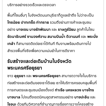
บริการอย่างรวดเร็วและตรงเวลา
พื้นที่โซนอื่นๆ ในจังหวัดนนทบุรีเราก็ดูแลเข้าถึง ไม่ว่าจะเป็น
ไทรน้อย
ปากเกร็ด
ท่าทราย
รวมถึงย่านการค้าและชุมชน
อย่าง
บางเขน
บางรักพัฒนา
และ
ราษฎร์นิยม
ลูกค้าในโซน
รัตนาธิเบศร์
งามวงศ์วาน
สนามบินน้ำ
ติวานนท์
และ
พระนั่ง
เกล้า
ก็สามารถติดต่อเราได้ทันที ทีมงานพร้อมเดินทางไป
สำรวจพื้นที่จริงเพื่อความแม่นยำในการตีราคา
รับสร้างและต่อเติมบ้านในจังหวัด
พระนครศรีอยุธยา
ชาว
อุยุธยา
และ
พระนครศรีอยุธยา
สามารถวางใจในบริการ
ก่อสร้างและต่อเติมของเราได้เลย เราให้บริการครอบคลุมพื้นที่
การเกษตรและชุมชนเมืองตั้งแต่
ท่าเรือ
นครหลวง
บางไทร
บางบาล
ไปจนถึงเขตนิคมอุตสาหกรรมอย่าง
บางปะอิน
และ
โรจนะ
ด้วยทีมวิศวกรที่ชำนาญการเรื่องการวางโครงสร้าง