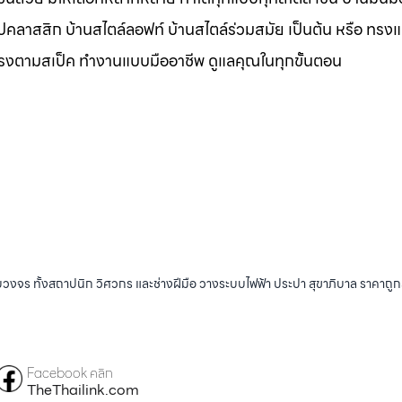
ุโรปคลาสสิก บ้านสไตล์ลอฟท์ บ้านสไตล์ร่วมสมัย เป็นต้น หรือ ทรง
ตรงตามสเป็ค ทำงานแบบมืออาชีพ ดูแลคุณในทุกขั้นตอน
บวงจร ทั้งสถาปนิก วิศวกร และช่างฝีมือ วางระบบไฟฟ้า ประปา สุขาภิบาล ราคาถู
Facebook คลิก
TheThailink.com