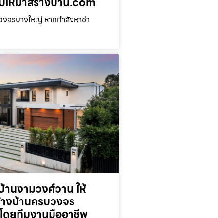
่ รับเหมาสร้างบ้าน.com
บวงจรบางใหญ่ หากกำลังหาช่า
้านงามวงศ์วาน ให้
ร้างบ้านครบวงจร
โดยทีมงานมืออาชีพ