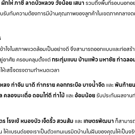
ผักไห่
ภาชี
ลาดบัวหลวง
วังน้อย
เสนา
รวมถึงพื้นที่รอบนอกอย
ตอบรับกับความต้องการมีบ้านคุณภาพของลูกค้าในเขตภาคกลางต
ร
ข้าใจในสภาพแวดล้อมเป็นอย่างดี จึงสามารถออกแบบและก่อสร้าง
ู่อาศัย ครอบคลุมตั้งแต่
กระทุ่มแบน
บ้านแพ้ว
มหาชัย
ท่าฉลอ
ักให้เสร็จตรงตามกำหนดเวลา
าหลง
ท่าจีน
นาดี
ท่าทราย
คอกกระบือ
บางน้ำจืด
และ
พันท้ายน
ล
คลองมะเดื่อ
ดอนไก่ดี
ท่าไม้
และ
อ้อมน้อย
รับประกันผลงานก่อ
ตร
โรงเข้
หนองบัว
เจ็ดริ้ว
สวนส้ม
และ
เกษตรพัฒนา
ก็สามารถเ
กัน ให้แบรนด์ของเราเป็นตัวแทนเนรมิตบ้านในฝันของคุณให้เป็นจร