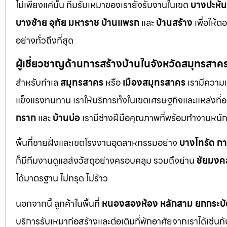
ไม่เพียงแค่นั้น ทีมรับเหมาของเรายังรับงานในเขต
บางปะหัน
บางซ้าย
อุทัย
มหาราช
บ้านแพรก
และ
บ้านสร้าง
เพื่อให้
อย่างทั่วถึงที่สุด
ผู้เชี่ยวชาญด้านการสร้างบ้านในจังหวัดสมุทรสาค
สำหรับทำเล
สมุทรสาคร
หรือ
เมืองสมุทรสาคร
เรามีความเ
แข็งแรงทนทาน เราให้บริการทั้งในเขตเศรษฐกิจและแหล่งที่อย
กราก
และ
บ้านบ่อ
เรามีช่างฝีมือคุณภาพที่พร้อมทำงานหน
พื้นที่ชายฝั่งและเขตโรงงานอุตสาหกรรมอย่าง
บางโทรัด
ก
ก็มีทีมงานดูแลส่งวัสดุอย่างครอบคลุม รวมถึงย่าน
ชัยมงค
ได้มาตรฐาน ไม่ทรุด ไม่ร้าว
นอกจากนี้ ลูกค้าในพื้นที่
หนองสองห้อง
หลักสาม
ยกกระบั
บริการรับเหมาก่อสร้างและต่อเติมที่พักอาศัยจากเราได้เช่น