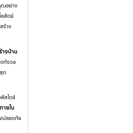
คุณอย่าง
่อสัตย์
สร้าง
้างบ้าน
มดกังวล
สุด
ฟ์สไตล์
งภายใน
่างปลอดภัย