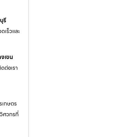
ุรี
รวดเร็วและ
างเขน
ิดต่อเรา
ารเกษตร
วิศวกรที่