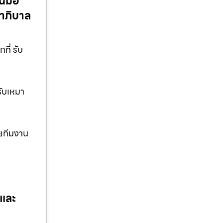
นมือ
ขาภิบาล
ี่ รับ
รับเหมา
วยทีมงาน
 และ