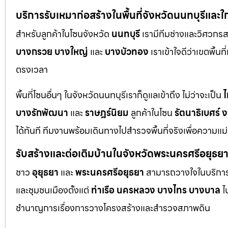
บริการรับเหมาก่อสร้างในพื้นที่จังหวัดนนทบุรีและใ
สำหรับลูกค้าในโซนจังหวัด
นนทบุรี
เรามีทีมช่างและวิศวกร
บางกรวย
บางใหญ่
และ
บางบัวทอง
เราเข้าใจดีว่าเขตพื้นท
ตรงเวลา
พื้นที่โซนอื่นๆ ในจังหวัดนนทบุรีเราก็ดูแลเข้าถึง ไม่ว่าจะเป็น
ไ
บางรักพัฒนา
และ
ราษฎร์นิยม
ลูกค้าในโซน
รัตนาธิเบศร์
ง
ได้ทันที ทีมงานพร้อมเดินทางไปสำรวจพื้นที่จริงเพื่อความแ
รับสร้างและต่อเติมบ้านในจังหวัดพระนครศรีอยุธย
ชาว
อุยุธยา
และ
พระนครศรีอยุธยา
สามารถวางใจในบริการก
และชุมชนเมืองตั้งแต่
ท่าเรือ
นครหลวง
บางไทร
บางบาล
ไ
ชำนาญการเรื่องการวางโครงสร้างและสำรวจสภาพดิน