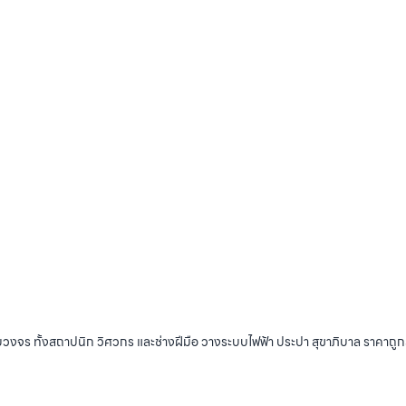
บวงจร ทั้งสถาปนิก วิศวกร และช่างฝีมือ วางระบบไฟฟ้า ประปา สุขาภิบาล ราคาถู