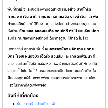
พื้นที่ชายฝั่งและเขตโรงงานอุตสาหกรรมอย่าง
บางโทรัด
กาหลง
ท่าจีน
นาดี
ท่าทราย
คอกกระบือ
บางน้ำจืด
และ
พัน
ท้ายนรสิงห์
เราก็มีทีมงานดูแลส่งวัสดุอย่างครอบคลุม รวม
ถึงย่าน
ชัยมงคล
คลองมะเดื่อ
ดอนไก่ดี
ท่าไม้
และ
อ้อมน้อย
รับประกันผลงานก่อสร้างที่ได้มาตรฐาน ไม่ทรุด ไม่ร้าว
นอกจากนี้ ลูกค้าในพื้นที่
หนองสองห้อง
หลักสาม
ยกกระ
บัตร
โรงเข้
หนองบัว
เจ็ดริ้ว
สวนส้ม
และ
เกษตรพัฒนา
ก็
สามารถเรียกใช้บริการรับเหมาก่อสร้างและต่อเติมที่พักอาศัย
จากเราได้เช่นกัน ให้แบรนด์ของเราเป็นตัวแทนเนรมิตบ้านใน
ฝันของคุณให้เป็นจริง พร้อมส่งมอบบ้านที่สวยงามและแข็ง
แรงในราคาที่คุณพึงพอใจ
ลิงก์ที่เกี่ยวข้อง
รับเหมาสร้างบ้านบ้านแพ้ว