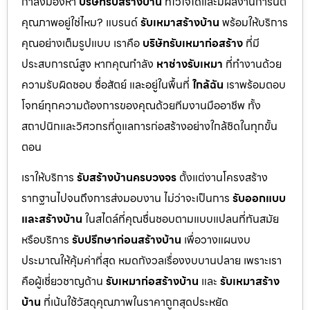
กำลังมองหา
บริษัทรับสร้างบ้าน
ที่ไว้ใจได้และมีผลงานการันตี
คุณภาพอยู่ใช่ไหม? แบรนด์
รับเหมาสร้างบ้าน
พร้อมให้บริการ
คุณอย่างเต็มรูปแบบ เราคือ
บริษัทรับเหมาก่อสร้าง
ที่มี
ประสบการณ์สูง หากคุณกำลัง
หาช่างรับเหมา
ที่ทำงานด้วย
ความรับผิดชอบ ซื่อสัตย์ และอยู่ในพื้นที่
ใกล้ฉัน
เราพร้อมตอบ
โจทย์ทุกความต้องการของคุณด้วยทีมงานมืออาชีพ ทั้ง
สถาปนิกและวิศวกรที่ดูแลการก่อสร้างอย่างใกล้ชิดในทุกขั้น
ตอน
เราให้บริการ
รับสร้างบ้านครบวงจร
ตั้งแต่งานโครงสร้าง
รากฐานไปจนถึงการส่งมอบงาน ไม่ว่าจะเป็นการ
รับออกแบบ
และสร้างบ้าน
ในสไตล์ที่คุณชื่นชอบตามแบบแปลนที่ทันสมัย
หรือบริการ
รับปรึกษาก่อนสร้างบ้าน
เพื่อวางแผนงบ
ประมาณให้คุ้มค่าที่สุด หมดกังวลเรื่องงบบานปลาย เพราะเรา
คือผู้เชี่ยวชาญด้าน
รับเหมาก่อสร้างบ้าน
และ
รับเหมาสร้าง
บ้าน
ที่เน้นใช้วัสดุคุณภาพในราคาถูกสุดประหยัด