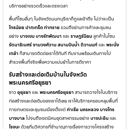
บริการอย่างรวดเร็วและตรงเวลา
พื้นที่โซนอื่นๆ ในจังหวัดนนทบุรีเราก็ดูแลเข้าถึง ไม่ว่าจะเป็น
ไทรน้อย
ปากเกร็ด
ท่าทราย
รวมถึงย่านการค้าและชุมชน
อย่าง
บางเขน
บางรักพัฒนา
และ
ราษฎร์นิยม
ลูกค้าในโซน
รัตนาธิเบศร์
งามวงศ์วาน
สนามบินน้ำ
ติวานนท์
และ
พระนั่ง
เกล้า
ก็สามารถติดต่อเราได้ทันที ทีมงานพร้อมเดินทางไป
สำรวจพื้นที่จริงเพื่อความแม่นยำในการตีราคา
รับสร้างและต่อเติมบ้านในจังหวัด
พระนครศรีอยุธยา
ชาว
อุยุธยา
และ
พระนครศรีอยุธยา
สามารถวางใจในบริการ
ก่อสร้างและต่อเติมของเราได้เลย เราให้บริการครอบคลุมพื้นที่
การเกษตรและชุมชนเมืองตั้งแต่
ท่าเรือ
นครหลวง
บางไทร
บางบาล
ไปจนถึงเขตนิคมอุตสาหกรรมอย่าง
บางปะอิน
และ
โรจนะ
ด้วยทีมวิศวกรที่ชำนาญการเรื่องการวางโครงสร้าง