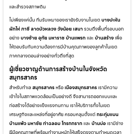
และสำรวจสภาพดิน
ไม่เพียงแค่นั้น ทีมรับเหมาของเรายังรับงานในเขต
บางปะหัน
ผักไห่
ภาชี
ลาดบัวหลวง
วังน้อย
เสนา
รวมถึงพื้นที่รอบนอก
อย่าง
บางซ้าย
อุทัย
มหาราช
บ้านแพรก
และ
บ้านสร้าง
เพื่อ
ให้ตอบรับกับความต้องการมีบ้านคุณภาพของลูกค้าในเขต
ภาคกลางตอนล่างอย่างทั่วถึงที่สุด
ผู้เชี่ยวชาญด้านการสร้างบ้านในจังหวัด
สมุทรสาคร
สำหรับทำเล
สมุทรสาคร
หรือ
เมืองสมุทรสาคร
เรามีความ
เข้าใจในสภาพแวดล้อมเป็นอย่างดี จึงสามารถออกแบบและ
ก่อสร้างได้อย่างแข็งแรงทนทาน เราให้บริการทั้งในเขต
เศรษฐกิจและแหล่งที่อยู่อาศัย ครอบคลุมตั้งแต่
กระทุ่มแบน
บ้านแพ้ว
มหาชัย
ท่าฉลอม
โกรกกราก
และ
บ้านบ่อ
เรามีช่าง
ฝีมือคุณภาพที่พร้อมทำงานหนักให้เสร็จตรงตามกำหนดเวลา