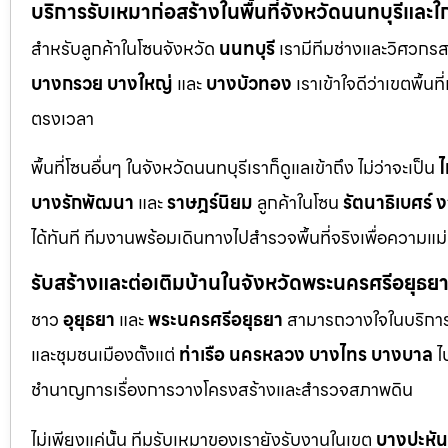
บริการรับเหมาก่อสร้างในพื้นที่จังหวัดนนทบุรีและใ
สำหรับลูกค้าในโซนจังหวัด
นนทบุรี
เรามีทีมช่างและวิศวกร
บางกรวย
บางใหญ่
และ
บางบัวทอง
เราเข้าใจดีว่าเขตพื้นท
ตรงเวลา
พื้นที่โซนอื่นๆ ในจังหวัดนนทบุรีเราก็ดูแลเข้าถึง ไม่ว่าจะเป็น
ไ
บางรักพัฒนา
และ
ราษฎร์นิยม
ลูกค้าในโซน
รัตนาธิเบศร์
ง
ได้ทันที ทีมงานพร้อมเดินทางไปสำรวจพื้นที่จริงเพื่อความแ
รับสร้างและต่อเติมบ้านในจังหวัดพระนครศรีอยุธย
ชาว
อุยุธยา
และ
พระนครศรีอยุธยา
สามารถวางใจในบริการก
และชุมชนเมืองตั้งแต่
ท่าเรือ
นครหลวง
บางไทร
บางบาล
ไ
ชำนาญการเรื่องการวางโครงสร้างและสำรวจสภาพดิน
ไม่เพียงแค่นั้น ทีมรับเหมาของเรายังรับงานในเขต
บางปะหัน