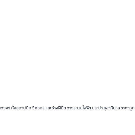
บวงจร ทั้งสถาปนิก วิศวกร และช่างฝีมือ วางระบบไฟฟ้า ประปา สุขาภิบาล ราคาถู