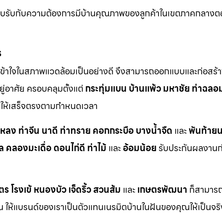
ตอบรับกับความต้องการมีบ้านคุณภาพของลูกค้าในเขตภาคกลางต
ร
ข้าใจในสภาพแวดล้อมเป็นอย่างดี จึงสามารถออกแบบและก่อสร้าง
ู่อาศัย ครอบคลุมตั้งแต่
กระทุ่มแบน
บ้านแพ้ว
มหาชัย
ท่าฉลอ
ักให้เสร็จตรงตามกำหนดเวลา
าหลง
ท่าจีน
นาดี
ท่าทราย
คอกกระบือ
บางน้ำจืด
และ
พันท้ายน
ล
คลองมะเดื่อ
ดอนไก่ดี
ท่าไม้
และ
อ้อมน้อย
รับประกันผลงานก่อ
ตร
โรงเข้
หนองบัว
เจ็ดริ้ว
สวนส้ม
และ
เกษตรพัฒนา
ก็สามารถเ
กัน ให้แบรนด์ของเราเป็นตัวแทนเนรมิตบ้านในฝันของคุณให้เป็นจร