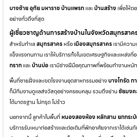
บางซ้าย
อุทัย
มหาราช
บ้านแพรก
และ
บ้านสร้าง
เพื่อให้
อย่างทั่วถึงที่สุด
ผู้เชี่ยวชาญด้านการสร้างบ้านในจังหวัดสมุทรสาค
สำหรับทำเล
สมุทรสาคร
หรือ
เมืองสมุทรสาคร
เรามีความเ
แข็งแรงทนทาน เราให้บริการทั้งในเขตเศรษฐกิจและแหล่งที่อย
กราก
และ
บ้านบ่อ
เรามีช่างฝีมือคุณภาพที่พร้อมทำงานหน
พื้นที่ชายฝั่งและเขตโรงงานอุตสาหกรรมอย่าง
บางโทรัด
ก
ก็มีทีมงานดูแลส่งวัสดุอย่างครอบคลุม รวมถึงย่าน
ชัยมงค
ได้มาตรฐาน ไม่ทรุด ไม่ร้าว
นอกจากนี้ ลูกค้าในพื้นที่
หนองสองห้อง
หลักสาม
ยกกระบั
บริการรับเหมาก่อสร้างและต่อเติมที่พักอาศัยจากเราได้เช่น