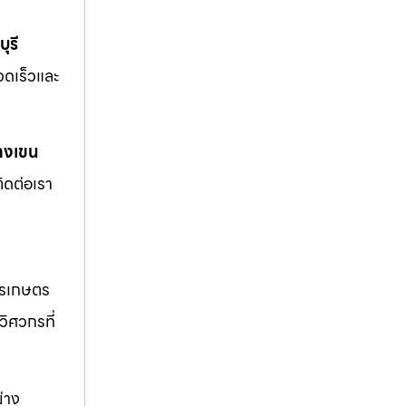
ุรี
รวดเร็วและ
างเขน
ิดต่อเรา
ารเกษตร
วิศวกรที่
่าง