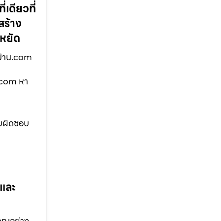
เดียวที่
สร้าง
ะหยัด
งบ้าน.com
น.com หา
ับผิดชอบ
 และ
คุณอย่าง