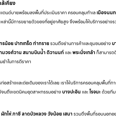
กล้เคียง
สแตนด์บายพร้อมลงพื้นที่ประเมินราคา ครอบคลุมทำเล
เมืองนนทบ
ี่เหล่านี้มีการขยายตัวของที่อยู่อาศัยสูง จึงพร้อมให้บริการอย่าง
ทรน้อย
ปากเกร็ด
ท่าทราย
รวมถึงย่านการค้าและชุมชนอย่าง
บ
ามวงศ์วาน
สนามบินน้ำ
ติวานนท์
และ
พระนั่งเกล้า
ก็สามารถต
ม่นยำในการตีราคา
า
่อสร้างและต่อเติมของเราได้เลย เราให้บริการครอบคลุมพื้นที่ก
ปจนถึงเขตนิคมอุตสาหกรรมอย่าง
บางปะอิน
และ
โรจนะ
ด้วยทีม
ผักไห่
ภาชี
ลาดบัวหลวง
วังน้อย
เสนา
รวมถึงพื้นที่รอบนอกอย