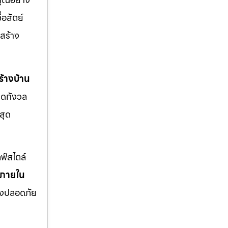
่อสัตย์
สร้าง
้างบ้าน
มดกังวล
สุด
ฟ์สไตล์
งภายใน
่างปลอดภัย