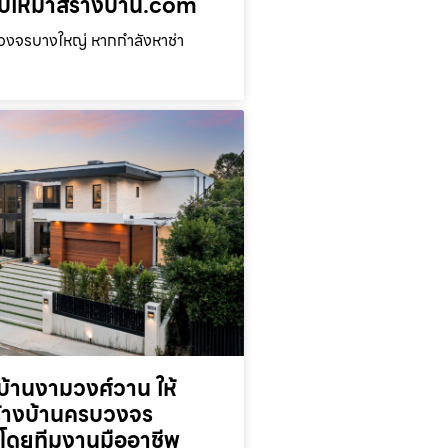
่ รับเหมาสร้างบ้าน.com
บวงจรบางใหญ่ หากกำลังหาช่า
้านงามวงศ์วาน ให้
ร้างบ้านครบวงจร
โดยทีมงานมืออาชีพ