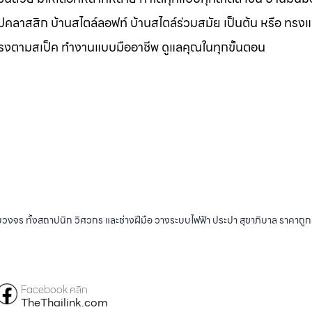
ุโรปคลาสสิก บ้านสไตล์ลอฟท์ บ้านสไตล์ร่วมสมัย เป็นต้น หรือ ทรง
ตรงตามสเป็ค ทำงานแบบมืออาชีพ ดูแลคุณในทุกขั้นตอน
บวงจร ทั้งสถาปนิก วิศวกร และช่างฝีมือ วางระบบไฟฟ้า ประปา สุขาภิบาล ราคาถู
Facebook คลิก
TheThailink.com