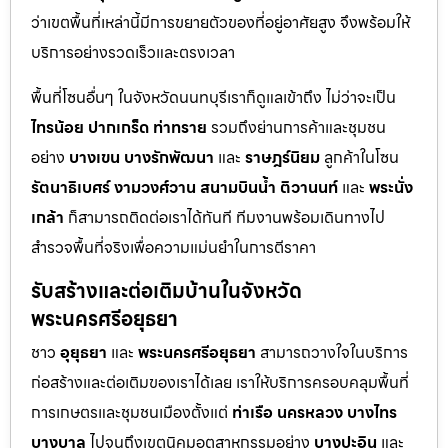
ว่าเขตพื้นที่เหล่านี้มีการขยายตัวของที่อยู่อาศัยสูง จึงพร้อมให้
บริการอย่างรวดเร็วและตรงเวลา
พื้นที่โซนอื่นๆ ในจังหวัดนนทบุรีเราก็ดูแลเข้าถึง ไม่ว่าจะเป็น
ไทรน้อย
ปากเกร็ด
ท่าทราย
รวมถึงย่านการค้าและชุมชน
อย่าง
บางเขน
บางรักพัฒนา
และ
ราษฎร์นิยม
ลูกค้าในโซน
รัตนาธิเบศร์
งามวงศ์วาน
สนามบินน้ำ
ติวานนท์
และ
พระนั่ง
เกล้า
ก็สามารถติดต่อเราได้ทันที ทีมงานพร้อมเดินทางไป
สำรวจพื้นที่จริงเพื่อความแม่นยำในการตีราคา
รับสร้างและต่อเติมบ้านในจังหวัด
พระนครศรีอยุธยา
ชาว
อุยุธยา
และ
พระนครศรีอยุธยา
สามารถวางใจในบริการ
ก่อสร้างและต่อเติมของเราได้เลย เราให้บริการครอบคลุมพื้นที่
การเกษตรและชุมชนเมืองตั้งแต่
ท่าเรือ
นครหลวง
บางไทร
บางบาล
ไปจนถึงเขตนิคมอุตสาหกรรมอย่าง
บางปะอิน
และ