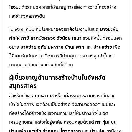
โรจนะ
ด้วยทีมวิศวกรที่ชำนาญการเรื่องการวางโครงสร้าง
และสำรวจสภาพดิน
ไม่เพียงแค่นั้น ทีมรับเหมาของเรายังรับงานในเขต
บางปะหัน
ผักไห่
ภาชี
ลาดบัวหลวง
วังน้อย
เสนา
รวมถึงพื้นที่รอบนอก
อย่าง
บางซ้าย
อุทัย
มหาราช
บ้านแพรก
และ
บ้านสร้าง
เพื่อ
ให้ตอบรับกับความต้องการมีบ้านคุณภาพของลูกค้าในเขต
ภาคกลางตอนล่างอย่างทั่วถึงที่สุด
ผู้เชี่ยวชาญด้านการสร้างบ้านในจังหวัด
สมุทรสาคร
สำหรับทำเล
สมุทรสาคร
หรือ
เมืองสมุทรสาคร
เรามีความ
เข้าใจในสภาพแวดล้อมเป็นอย่างดี จึงสามารถออกแบบและ
ก่อสร้างได้อย่างแข็งแรงทนทาน เราให้บริการทั้งในเขต
เศรษฐกิจและแหล่งที่อยู่อาศัย ครอบคลุมตั้งแต่
กระทุ่มแบน
บ้านแพ้ว
มหาชัย
ท่าฉลอม
โกรกกราก
และ
บ้านบ่อ
เรามีช่าง