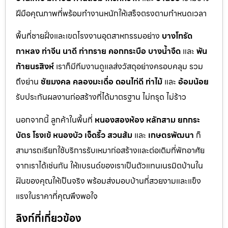
ฝีมือคุณภาพที่พร้อมทำงานหนักให้เสร็จตรงตามกำหนดเวลา
พื้นที่ชายฝั่งและเขตโรงงานอุตสาหกรรมอย่าง
บางโทรัด
กาหลง
ท่าจีน
นาดี
ท่าทราย
คอกกระบือ
บางน้ำจืด
และ
พัน
ท้ายนรสิงห์
เราก็มีทีมงานดูแลส่งวัสดุอย่างครอบคลุม รวม
ถึงย่าน
ชัยมงคล
คลองมะเดื่อ
ดอนไก่ดี
ท่าไม้
และ
อ้อมน้อย
รับประกันผลงานก่อสร้างที่ได้มาตรฐาน ไม่ทรุด ไม่ร้าว
นอกจากนี้ ลูกค้าในพื้นที่
หนองสองห้อง
หลักสาม
ยกกระ
บัตร
โรงเข้
หนองบัว
เจ็ดริ้ว
สวนส้ม
และ
เกษตรพัฒนา
ก็
สามารถเรียกใช้บริการรับเหมาก่อสร้างและต่อเติมที่พักอาศัย
จากเราได้เช่นกัน ให้แบรนด์ของเราเป็นตัวแทนเนรมิตบ้านใน
ฝันของคุณให้เป็นจริง พร้อมส่งมอบบ้านที่สวยงามและแข็ง
แรงในราคาที่คุณพึงพอใจ
ลิงก์ที่เกี่ยวข้อง