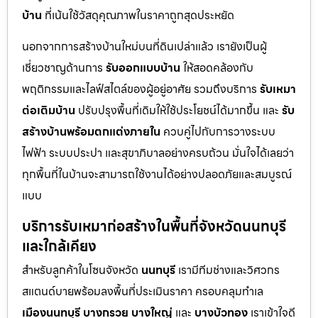
บ้าน
ที่เน้นใช้วัสดุคุณภาพในราคาถูกสุดประหยัด
นอกจากการสร้างบ้านใหม่บนที่ดินเปล่าแล้ว เรายังเป็นผู้
เชี่ยวชาญด้านการ
รับออกแบบบ้าน
ให้สอดคล้องกับ
พฤติกรรมและไลฟ์สไตล์ของผู้อยู่อาศัย รวมถึงบริการ
รับเหมา
ต่อเติมบ้าน
ปรับปรุงพื้นที่เดิมให้ใช้ประโยชน์ได้มากขึ้น และ
รับ
สร้างบ้านพร้อมตกแต่งภายใน
ควบคู่ไปกับการวางระบบ
ไฟฟ้า ระบบประปา และสุขาภิบาลอย่างครบถ้วน มั่นใจได้เลยว่า
ทุกพื้นที่ในบ้านจะสามารถใช้งานได้อย่างปลอดภัยและสมบูรณ์
แบบ
บริการรับเหมาก่อสร้างในพื้นที่จังหวัดนนทบุรี
และใกล้เคียง
สำหรับลูกค้าในโซนจังหวัด
นนทบุรี
เรามีทีมช่างและวิศวกร
สแตนด์บายพร้อมลงพื้นที่ประเมินราคา ครอบคลุมทำเล
เมืองนนทบุรี
บางกรวย
บางใหญ่
และ
บางบัวทอง
เราเข้าใจดี