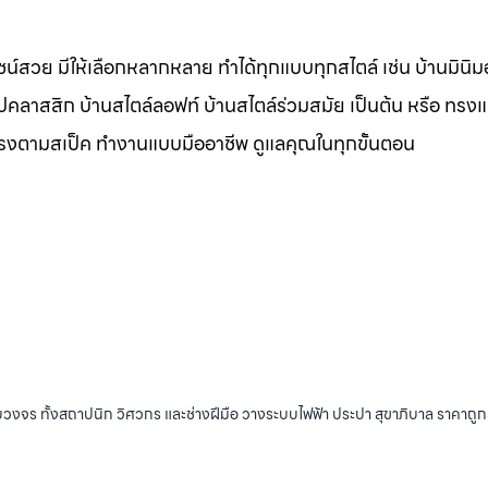
น์สวย มีให้เลือกหลากหลาย ทำได้ทุกแบบทุกสไตล์ เช่น บ้านมินิมอ
ุโรปคลาสสิก บ้านสไตล์ลอฟท์ บ้านสไตล์ร่วมสมัย เป็นต้น หรือ ทรง
ตรงตามสเป็ค ทำงานแบบมืออาชีพ ดูแลคุณในทุกขั้นตอน
บวงจร ทั้งสถาปนิก วิศวกร และช่างฝีมือ วางระบบไฟฟ้า ประปา สุขาภิบาล ราคาถู