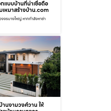
กแบบบ้านที่น่าเชื่อถือ
่ รับเหมาสร้างบ้าน.com
บวงจรบางใหญ่ หากกำลังหาช่า
้านงามวงศ์วาน ให้