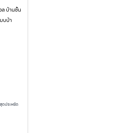
ล บ้านชั้น
แบบบ้า
กสุดประหยัด