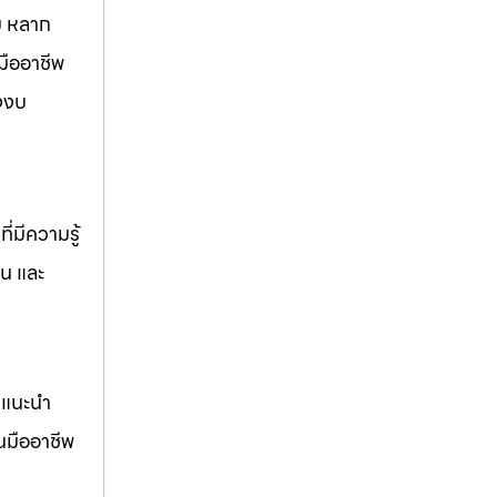
บ หลาก
ืออาชีพ
องงบ
่มีความรู้
าน และ
คำแนะนำ
นมืออาชีพ