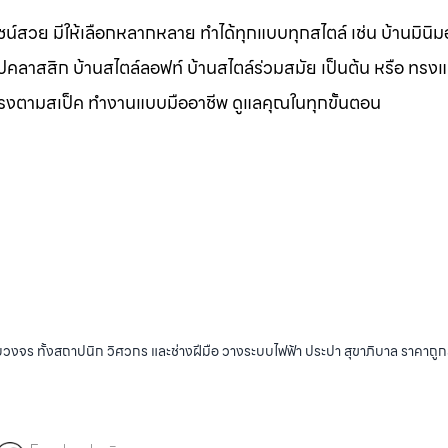
น์สวย มีให้เลือกหลากหลาย ทำได้ทุกแบบทุกสไตล์ เช่น บ้านมินิมอ
ุโรปคลาสสิก บ้านสไตล์ลอฟท์ บ้านสไตล์ร่วมสมัย เป็นต้น หรือ ทรง
ตรงตามสเป็ค ทำงานแบบมืออาชีพ ดูแลคุณในทุกขั้นตอน
บวงจร ทั้งสถาปนิก วิศวกร และช่างฝีมือ วางระบบไฟฟ้า ประปา สุขาภิบาล ราคาถู