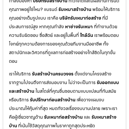
กำลังมองหา
บริษัทรับสร้างบ้าน
ที่ไว้ใจได้และมีผลงานการันตี
คุณภาพอยู่ใช่ไหม? แบรนด์
รับเหมาสร้างบ้าน
พร้อมให้บริการ
คุณอย่างเต็มรูปแบบ เราคือ
บริษัทรับเหมาก่อสร้าง
ที่มี
ประสบการณ์สูง หากคุณกำลัง
หาช่างรับเหมา
ที่ทำงานด้วย
ความรับผิดชอบ ซื่อสัตย์ และอยู่ในพื้นที่
ใกล้ฉัน
เราพร้อมตอบ
โจทย์ทุกความต้องการของคุณด้วยทีมงานมืออาชีพ ทั้ง
สถาปนิกและวิศวกรที่ดูแลการก่อสร้างอย่างใกล้ชิดในทุกขั้น
ตอน
เราให้บริการ
รับสร้างบ้านครบวงจร
ตั้งแต่งานโครงสร้าง
รากฐานไปจนถึงการส่งมอบงาน ไม่ว่าจะเป็นการ
รับออกแบบ
และสร้างบ้าน
ในสไตล์ที่คุณชื่นชอบตามแบบแปลนที่ทันสมัย
หรือบริการ
รับปรึกษาก่อนสร้างบ้าน
เพื่อวางแผนงบ
ประมาณให้คุ้มค่าที่สุด หมดกังวลเรื่องงบบานปลาย เพราะเรา
คือผู้เชี่ยวชาญด้าน
รับเหมาก่อสร้างบ้าน
และ
รับเหมาสร้าง
บ้าน
ที่เน้นใช้วัสดุคุณภาพในราคาถูกสุดประหยัด