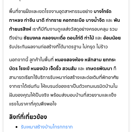
พื้นที่ชายฝั่งและเขตโรงงานอุตสาหกรรมอย่าง
บางโทรัด
กาหลง
ท่าจีน
นาดี
ท่าทราย
คอกกระบือ
บางน้ำจืด
และ
พัน
ท้ายนรสิงห์
เราก็มีทีมงานดูแลส่งวัสดุอย่างครอบคลุม รวม
ถึงย่าน
ชัยมงคล
คลองมะเดื่อ
ดอนไก่ดี
ท่าไม้
และ
อ้อมน้อย
รับประกันผลงานก่อสร้างที่ได้มาตรฐาน ไม่ทรุด ไม่ร้าว
นอกจากนี้ ลูกค้าในพื้นที่
หนองสองห้อง
หลักสาม
ยกกระ
บัตร
โรงเข้
หนองบัว
เจ็ดริ้ว
สวนส้ม
และ
เกษตรพัฒนา
ก็
สามารถเรียกใช้บริการรับเหมาก่อสร้างและต่อเติมที่พักอาศัย
จากเราได้เช่นกัน ให้แบรนด์ของเราเป็นตัวแทนเนรมิตบ้านใน
ฝันของคุณให้เป็นจริง พร้อมส่งมอบบ้านที่สวยงามและแข็ง
แรงในราคาที่คุณพึงพอใจ
ลิงก์ที่เกี่ยวข้อง
รับเหมาสร้างบ้านโกรกกราก