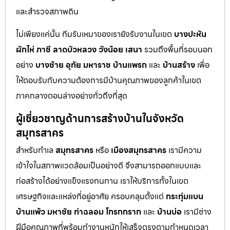
และสำรวจสภาพดิน
ไม่เพียงแค่นั้น ทีมรับเหมาของเรายังรับงานในเขต
บางปะหัน
ผักไห่
ภาชี
ลาดบัวหลวง
วังน้อย
เสนา
รวมถึงพื้นที่รอบนอก
อย่าง
บางซ้าย
อุทัย
มหาราช
บ้านแพรก
และ
บ้านสร้าง
เพื่อ
ให้ตอบรับกับความต้องการมีบ้านคุณภาพของลูกค้าในเขต
ภาคกลางตอนล่างอย่างทั่วถึงที่สุด
ผู้เชี่ยวชาญด้านการสร้างบ้านในจังหวัด
สมุทรสาคร
สำหรับทำเล
สมุทรสาคร
หรือ
เมืองสมุทรสาคร
เรามีความ
เข้าใจในสภาพแวดล้อมเป็นอย่างดี จึงสามารถออกแบบและ
ก่อสร้างได้อย่างแข็งแรงทนทาน เราให้บริการทั้งในเขต
เศรษฐกิจและแหล่งที่อยู่อาศัย ครอบคลุมตั้งแต่
กระทุ่มแบน
บ้านแพ้ว
มหาชัย
ท่าฉลอม
โกรกกราก
และ
บ้านบ่อ
เรามีช่าง
ฝีมือคุณภาพที่พร้อมทำงานหนักให้เสร็จตรงตามกำหนดเวลา