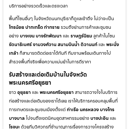
บริการอย่างรวดเร็วและตรงเวลา
พื้นที่โซนอื่นๆ ในจังหวัดนนทบุรีเราก็ดูแลเข้าถึง ไม่ว่าจะเป็น
ไทรน้อย
ปากเกร็ด
ท่าทราย
รวมถึงย่านการค้าและชุมชน
อย่าง
บางเขน
บางรักพัฒนา
และ
ราษฎร์นิยม
ลูกค้าในโซน
รัตนาธิเบศร์
งามวงศ์วาน
สนามบินน้ำ
ติวานนท์
และ
พระนั่ง
เกล้า
ก็สามารถติดต่อเราได้ทันที ทีมงานพร้อมเดินทางไป
สำรวจพื้นที่จริงเพื่อความแม่นยำในการตีราคา
รับสร้างและต่อเติมบ้านในจังหวัด
พระนครศรีอยุธยา
ชาว
อุยุธยา
และ
พระนครศรีอยุธยา
สามารถวางใจในบริการ
ก่อสร้างและต่อเติมของเราได้เลย เราให้บริการครอบคลุมพื้นที่
การเกษตรและชุมชนเมืองตั้งแต่
ท่าเรือ
นครหลวง
บางไทร
บางบาล
ไปจนถึงเขตนิคมอุตสาหกรรมอย่าง
บางปะอิน
และ
โรจนะ
ด้วยทีมวิศวกรที่ชำนาญการเรื่องการวางโครงสร้าง