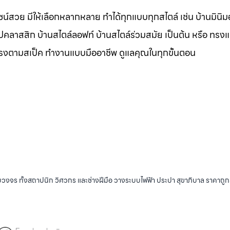
น์สวย มีให้เลือกหลากหลาย ทำได้ทุกแบบทุกสไตล์ เช่น บ้านมินิมอ
ุโรปคลาสสิก บ้านสไตล์ลอฟท์ บ้านสไตล์ร่วมสมัย เป็นต้น หรือ ทรง
ตรงตามสเป็ค ทำงานแบบมืออาชีพ ดูแลคุณในทุกขั้นตอน
บวงจร ทั้งสถาปนิก วิศวกร และช่างฝีมือ วางระบบไฟฟ้า ประปา สุขาภิบาล ราคาถู