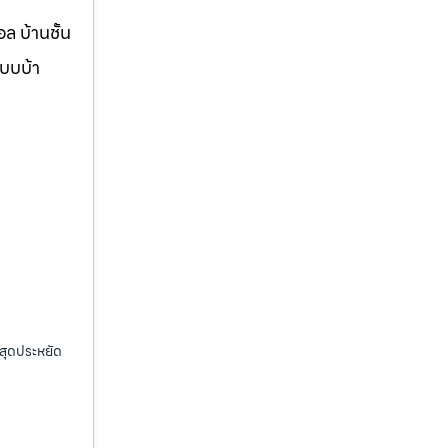
ล บ้านชั้น
แบบบ้า
กสุดประหยัด