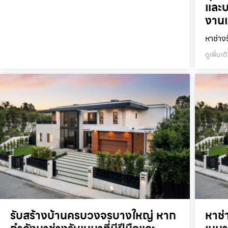
และบร
งานแ
หาช่าง
ดูเพิ่มเต
รับสร้างบ้านครบวงจรบางใหญ่ หาก
หาช่