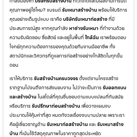
กำลังมองหา
บริษัทรับสร้างบ้าน
ที่ไว้ใจได้และมีผลงานการันตี
คุณภาพอยู่ใช่ไหม? แบรนด์
รับเหมาสร้างบ้าน
พร้อมให้บริการ
คุณอย่างเต็มรูปแบบ เราคือ
บริษัทรับเหมาก่อสร้าง
ที่มี
ประสบการณ์สูง หากคุณกำลัง
หาช่างรับเหมา
ที่ทำงานด้วย
ความรับผิดชอบ ซื่อสัตย์ และอยู่ในพื้นที่
ใกล้ฉัน
เราพร้อมตอบ
โจทย์ทุกความต้องการของคุณด้วยทีมงานมืออาชีพ ทั้ง
สถาปนิกและวิศวกรที่ดูแลการก่อสร้างอย่างใกล้ชิดในทุกขั้น
ตอน
เราให้บริการ
รับสร้างบ้านครบวงจร
ตั้งแต่งานโครงสร้าง
รากฐานไปจนถึงการส่งมอบงาน ไม่ว่าจะเป็นการ
รับออกแบบ
และสร้างบ้าน
ในสไตล์ที่คุณชื่นชอบตามแบบแปลนที่ทันสมัย
หรือบริการ
รับปรึกษาก่อนสร้างบ้าน
เพื่อวางแผนงบ
ประมาณให้คุ้มค่าที่สุด หมดกังวลเรื่องงบบานปลาย เพราะเรา
คือผู้เชี่ยวชาญด้าน
รับเหมาก่อสร้างบ้าน
และ
รับเหมาสร้าง
บ้าน
ที่เน้นใช้วัสดุคุณภาพในราคาถูกสุดประหยัด