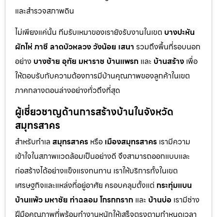
และสำรวจสภาพดิน
ไม่เพียงแค่นั้น ทีมรับเหมาของเรายังรับงานในเขต
บางปะหัน
ผักไห่
ภาชี
ลาดบัวหลวง
วังน้อย
เสนา
รวมถึงพื้นที่รอบนอก
อย่าง
บางซ้าย
อุทัย
มหาราช
บ้านแพรก
และ
บ้านสร้าง
เพื่อ
ให้ตอบรับกับความต้องการมีบ้านคุณภาพของลูกค้าในเขต
ภาคกลางตอนล่างอย่างทั่วถึงที่สุด
ผู้เชี่ยวชาญด้านการสร้างบ้านในจังหวัด
สมุทรสาคร
สำหรับทำเล
สมุทรสาคร
หรือ
เมืองสมุทรสาคร
เรามีความ
เข้าใจในสภาพแวดล้อมเป็นอย่างดี จึงสามารถออกแบบและ
ก่อสร้างได้อย่างแข็งแรงทนทาน เราให้บริการทั้งในเขต
เศรษฐกิจและแหล่งที่อยู่อาศัย ครอบคลุมตั้งแต่
กระทุ่มแบน
บ้านแพ้ว
มหาชัย
ท่าฉลอม
โกรกกราก
และ
บ้านบ่อ
เรามีช่าง
ฝีมือคุณภาพที่พร้อมทำงานหนักให้เสร็จตรงตามกำหนดเวลา