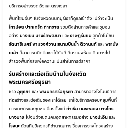
บริการอย่างรวดเร็วและตรงเวลา
พื้นที่โซนอื่นๆ ในจังหวัดนนทบุรีเราก็ดูแลเข้าถึง ไม่ว่าจะเป็น
ไทรน้อย
ปากเกร็ด
ท่าทราย
รวมถึงย่านการค้าและชุมชน
อย่าง
บางเขน
บางรักพัฒนา
และ
ราษฎร์นิยม
ลูกค้าในโซน
รัตนาธิเบศร์
งามวงศ์วาน
สนามบินน้ำ
ติวานนท์
และ
พระนั่ง
เกล้า
ก็สามารถติดต่อเราได้ทันที ทีมงานพร้อมเดินทางไป
สำรวจพื้นที่จริงเพื่อความแม่นยำในการตีราคา
รับสร้างและต่อเติมบ้านในจังหวัด
พระนครศรีอยุธยา
ชาว
อุยุธยา
และ
พระนครศรีอยุธยา
สามารถวางใจในบริการ
ก่อสร้างและต่อเติมของเราได้เลย เราให้บริการครอบคลุมพื้นที่
การเกษตรและชุมชนเมืองตั้งแต่
ท่าเรือ
นครหลวง
บางไทร
บางบาล
ไปจนถึงเขตนิคมอุตสาหกรรมอย่าง
บางปะอิน
และ
โรจนะ
ด้วยทีมวิศวกรที่ชำนาญการเรื่องการวางโครงสร้าง