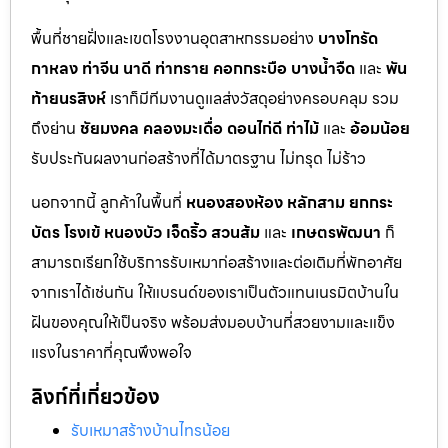
พื้นที่ชายฝั่งและเขตโรงงานอุตสาหกรรมอย่าง
บางโทรัด
กาหลง
ท่าจีน
นาดี
ท่าทราย
คอกกระบือ
บางน้ำจืด
และ
พัน
ท้ายนรสิงห์
เราก็มีทีมงานดูแลส่งวัสดุอย่างครอบคลุม รวม
ถึงย่าน
ชัยมงคล
คลองมะเดื่อ
ดอนไก่ดี
ท่าไม้
และ
อ้อมน้อย
รับประกันผลงานก่อสร้างที่ได้มาตรฐาน ไม่ทรุด ไม่ร้าว
นอกจากนี้ ลูกค้าในพื้นที่
หนองสองห้อง
หลักสาม
ยกกระ
บัตร
โรงเข้
หนองบัว
เจ็ดริ้ว
สวนส้ม
และ
เกษตรพัฒนา
ก็
สามารถเรียกใช้บริการรับเหมาก่อสร้างและต่อเติมที่พักอาศัย
จากเราได้เช่นกัน ให้แบรนด์ของเราเป็นตัวแทนเนรมิตบ้านใน
ฝันของคุณให้เป็นจริง พร้อมส่งมอบบ้านที่สวยงามและแข็ง
แรงในราคาที่คุณพึงพอใจ
ลิงก์ที่เกี่ยวข้อง
รับเหมาสร้างบ้านไทรน้อย