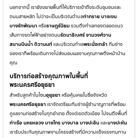
นอกจากนี้ เรายังขยายพื้นที่ให้บริการเข้าถึงระดับชุมชนและ
ถนนสายหลัก ไม่ว่าจะเป็นบริเวณตำบล
ท่าทราย บางเขน
บางรักพัฒนา
หรือ
ราษฎร์นิยม
รวมถึงทำเลทองตลอดแนว
เส้นทางรถไฟฟ้าอย่างถนน
รัตนาธิเบศร์ งามวงศ์วาน
สนามบินน้ำ ติวานนท์
และบริเวณทำเล
พระนั่งเกล้า
ทีมช่าง
ของเราก็พร้อมเดินทางไปส่งมอบผลงานคุณภาพถึงหน้าบ้าน
คุณ
บริการก่อสร้างคุณภาพในพื้นที่
พระนครศรีอยุธยา
สำหรับลูกค้าในโซน
อุยุธยา
หรือคุ้นเคยในชื่อจังหวัด
พระนครศรีอยุธยา
เราจัดเตรียมทีมช่างผู้ชำนาญการที่พร้อม
ดูแลงานก่อสร้างในทุกอำเภอ ตั้งแต่เขตตัวเมือง ไปจนถึงพื้นที่
ท่าเรือ นครหลวง บางไทร บางบาล บางปะอิน
และ
บางปะหัน
เรารับประกันคุณภาพงานโครงสร้างที่มีความแข็งแรงทนทาน