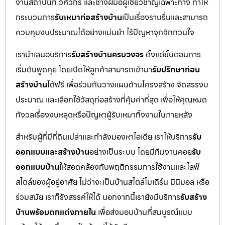
งานสถาปนิก วิศวกร และช่างฝีมือผู้เชี่ยวชาญเฉพาะทาง ทำให้
กระบวนการ
รับเหมาก่อสร้างบ้าน
เป็นเรื่องราบรื่นและสามารถ
ควบคุมงบประมาณได้อย่างแม่นยำ ไร้ปัญหาจุกจิกกวนใจ
เรานำเสนอบริการ
รับสร้างบ้านครบวงจร
ตั้งแต่ขั้นตอนการ
เริ่มต้นพูดคุย โดยเปิดให้ลูกค้าสามารถเข้ามา
รับปรึกษาก่อน
สร้างบ้าน
ได้ฟรี เพื่อร่วมกันวางแผนด้านโครงสร้าง จัดสรรงบ
ประมาณ และเลือกใช้วัสดุก่อสร้างที่คุ้มค่าที่สุด เพื่อให้คุณหมด
กังวลเรื่องงบหลุดหรือปัญหาผู้รับเหมาทิ้งงานในภายหลัง
สำหรับผู้ที่มีที่ดินเปล่าและกำลังมองหาไอเดีย เราให้บริการ
รับ
ออกแบบและสร้างบ้าน
อย่างเป็นระบบ โดยมีทีมงานคอย
รับ
ออกแบบบ้าน
ให้สอดคล้องกับพฤติกรรมการใช้งานและไลฟ์
สไตล์ของผู้อยู่อาศัย ไม่ว่าจะเป็นบ้านสไตล์โมเดิร์น มินิมอล หรือ
ร่วมสมัย เราก็รังสรรค์ให้ได้ นอกจากนี้เรายังมีบริการ
รับสร้าง
บ้านพร้อมตกแต่งภายใน
เพื่อส่งมอบบ้านที่สมบูรณ์แบบ