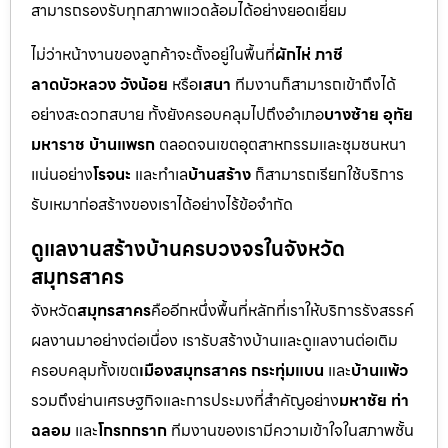
สามารถรองรับทุกสภาพแวดล้อมได้อย่างยอดเยี่ยม
ไม่ว่าหน้างานของลูกค้าจะตั้งอยู่ในพื้นที่
ผักไห่ ภาชี
ลาดบัวหลวง วังน้อย
หรือ
เสนา
ทีมงานก็สามารถเข้าถึงได้
อย่างสะดวกสบาย ทั้งยังครอบคลุมไปถึงอำเภอ
บางซ้าย อุทัย
มหาราช บ้านแพรก
ตลอดจนเขตอุตสาหกรรมและชุมชนหนา
แน่นอย่าง
โรจนะ
และทำเล
บ้านสร้าง
ก็สามารถเรียกใช้บริการ
รับเหมาก่อสร้างของเราได้อย่างไร้ข้อจำกัด
ดูแลงานสร้างบ้านครบวงจรในจังหวัด
สมุทรสาคร
จังหวัด
สมุทรสาคร
คืออีกหนึ่งพื้นที่หลักที่เราให้บริการรังสรรค์
ผลงานมาอย่างต่อเนื่อง เรารับสร้างบ้านและดูแลงานต่อเติม
ครอบคลุมทั้งเขต
เมืองสมุทรสาคร กระทุ่มแบน
และ
บ้านแพ้ว
รวมถึงย่านเศรษฐกิจและการประมงที่สำคัญอย่าง
มหาชัย ท่า
ฉลอม
และ
โกรกกราก
ทีมงานของเรามีความเข้าใจในสภาพชั้น