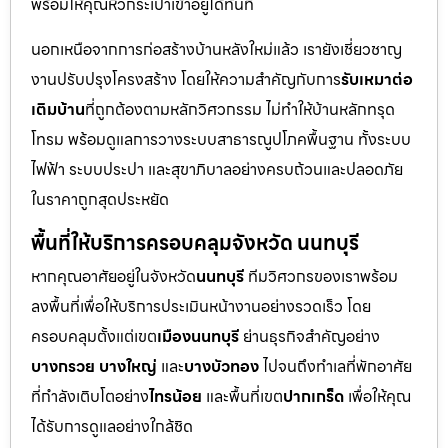
พร้อมให้คุณหิ้วกระเป๋าเข้าอยู่ได้ทันที
นอกเหนือจากการก่อสร้างบ้านหลังใหม่แล้ว เรายังเชี่ยวชาญ
งานปรับปรุงโครงสร้าง โดยให้ความสำคัญกับการ
รับเหมาต่อ
เติมบ้าน
ที่ถูกต้องตามหลักวิศวกรรม ไม่ทำให้บ้านหลักทรุด
โทรม พร้อมดูแลการวางระบบสาธารณูปโภคพื้นฐาน ทั้งระบบ
ไฟฟ้า ระบบประปา และสุขาภิบาลอย่างครบถ้วนและปลอดภัย
ในราคาถูกสุดประหยัด
พื้นที่ให้บริการครอบคลุมจังหวัด นนทบุรี
หากคุณอาศัยอยู่ในจังหวัด
นนทบุรี
ทีมวิศวกรของเราพร้อม
ลงพื้นที่เพื่อให้บริการประเมินหน้างานอย่างรวดเร็ว โดย
ครอบคลุมตั้งแต่เขต
เมืองนนทบุรี
ย่านธุรกิจสำคัญอย่าง
บางกรวย บางใหญ่
และ
บางบัวทอง
ไปจนถึงทำเลที่พักอาศัย
ที่กำลังเติบโตอย่าง
ไทรน้อย
และพื้นที่เขต
ปากเกร็ด
เพื่อให้คุณ
ได้รับการดูแลอย่างใกล้ชิด