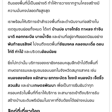
ดินของพื้นที่นี้เป็นอย่างดี ทำให้การวางรากฐานโครงสร้างมี
ความมั่นคงปลอดภัยสูงสุด
เราพร้อมให้บริการเข้าสำรวจพื้นที่และดำเนินงานก่อสร้างใน
เขตชุมชนย่อยทั้งหมด ได้แก่
บ้านบ่อ บางโทรัด กาหลง ท่าจีน
นาดี คอกกระบือ บางน้ำจืด
และย่านที่อยู่อาศัยยอดนิยมอย่าง
พันท้ายนรสิงห์
ไปจนถึงเขตพื้นที่
ชัยมงคล คลองมะเดื่อ ดอน
ไก่ดี ท่าไม้
และบริเวณ
อ้อมน้อย
ยิ่งไปกว่านั้น บริการของเรายังครอบคลุมลึกเข้าไปถึงพื้นที่
เกษตรกรรมและชุมชนรอบนอกในจังหวัดสมุทรสาคร เช่น
หนองสองห้อง หลักสาม ยกกระบัตร โรงเข้ หนองบัว เจ็ดริ้ว
สวนส้ม
และย่าน
เกษตรพัฒนา
เพื่อเป็นการยืนยันว่าทุก
ครอบครัวในพื้นที่ที่เราให้บริการ จะสามารถเข้าถึงบริการรับ
สร้างบ้านระดับพรีเมียมในราคาที่จับต้องได้อย่างแน่นอน
ลิงก์ที่เกี่ยวข้อง