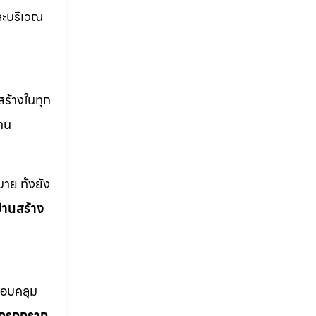
ะบริเวณ
สร้างในทุก
าน
าย ทั้งยัง
้านสร้าง
ครอบคลุม
โกรกกราก