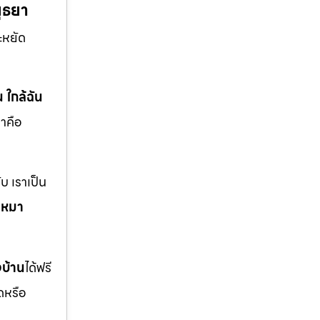
ยุธยา
ะหยัด
น ใกล้ฉัน
าคือ
บ เราเป็น
บเหมา
งบ้าน
ได้ฟรี
ดหรือ