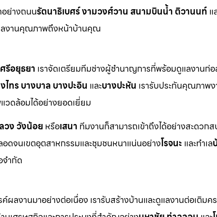
าอย่างถนน
รัตนาธิเบศร์ งามวงศ์วาน สนามบินน้ำ ติวานนท์
แล
ผลงานคุณภาพถึงหน้าบ้านคุณ
ศรีอยุธยา
เราจัดเตรียมทีมช่างผู้ชำนาญการที่พร้อมดูแลงานก่อ
างไทร บางบาล บางปะอิน
และ
บางปะหัน
เรารับประกันคุณภาพง
วดล้อมได้อย่างยอดเยี่ยม
หลวง วังน้อย
หรือ
เสนา
ทีมงานก็สามารถเข้าถึงได้อย่างสะดวกสบ
อดจนเขตอุตสาหกรรมและชุมชนหนาแน่นอย่าง
โรจนะ
และทำเล
บ
้อจำกัด
ังสรรค์ผลงานมาอย่างต่อเนื่อง เรารับสร้างบ้านและดูแลงานต่อเติม
่านเศรษฐกิจและการประมงที่สำคัญอย่าง
มหาชัย ท่าฉลอม
และ