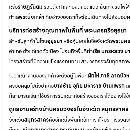
หรือ
ราษฎร์นิยม
รวมถึงทำเลทองตลอดแนวเส้นทางรถไฟฟ้
ทำเล
พระนั่งเกล้า
ทีมช่างของเราก็พร้อมเดินทางไปส่งมอบ
บริการก่อสร้างคุณภาพในพื้นที่ พระนครศรีอยุธยา
สำหรับลูกค้าในโซน
อุยุธยา
หรือคุ้นเคยในชื่อจังหวัด
พระนคร
อำเภอ ตั้งแต่เขตตัวเมือง ไปจนถึงพื้นที่
ท่าเรือ นครหลวง บ
โครงสร้างที่มีความแข็งแรงทนทาน สามารถรองรับทุกสภาพแ
ไม่ว่าหน้างานของลูกค้าจะตั้งอยู่ในพื้นที่
ผักไห่ ภาชี ลาดบัว
ครอบคลุมไปถึงอำเภอ
บางซ้าย อุทัย มหาราช บ้านแพรก
ตล
ก็สามารถเรียกใช้บริการรับเหมาก่อสร้างของเราได้อย่างไร้ข
ดูแลงานสร้างบ้านครบวงจรในจังหวัด สมุทรสาคร
จังหวัด
สมุทรสาคร
คืออีกหนึ่งพื้นที่หลักที่เราให้บริการร
ทั้งเขต
เมืองสมุทรสาคร กระทุ่มแบน
และ
บ้านแพ้ว
รวมถึงย