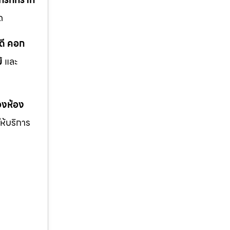
ด
ดี คอก
้
และ
งห้อง
ให้บริการ