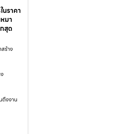
รในราคา
บเหมา
ูกสุด
าสร้าง
าง
จนถึงงาน