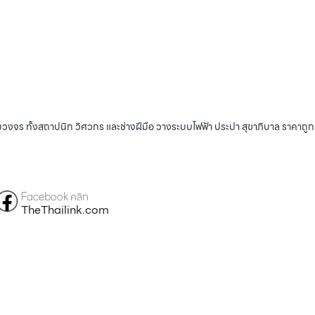
บวงจร ทั้งสถาปนิก วิศวกร และช่างฝีมือ วางระบบไฟฟ้า ประปา สุขาภิบาล ราคาถู
Facebook คลิก
TheThailink.com