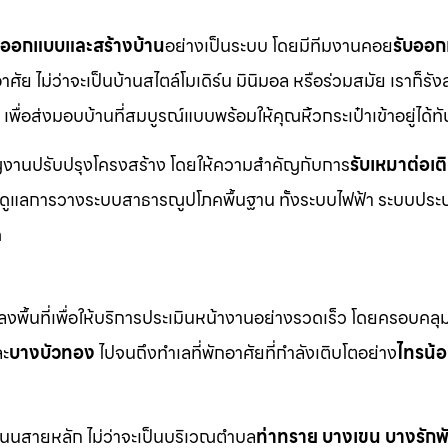
บออกแบบและสร้างบ้าน
อย่างเป็นระบบ โดยมีทีมงานคอย
รับออก
ย ไม่ว่าจะเป็นบ้านสไตล์โมเดิร์น มินิมอล หรือร่วมสมัย เราก็รังส
เพื่อส่งมอบบ้านที่สมบูรณ์แบบพร้อมให้คุณหิ้วกระเป๋าเข้าอยู่ได้ทั
าญงานปรับปรุงโครงสร้าง โดยให้ความสำคัญกับการ
รับเหมาต่อเต
มดูแลการวางระบบสาธารณูปโภคพื้นฐาน ทั้งระบบไฟฟ้า ระบบประ
ด
พื้นที่เพื่อให้บริการประเมินหน้างานอย่างรวดเร็ว โดยครอบคลุม
ะ
บางบัวทอง
ไปจนถึงทำเลที่พักอาศัยที่กำลังเติบโตอย่าง
ไทรน้
ะถนนสายหลัก ไม่ว่าจะเป็นบริเวณตำบล
ท่าทราย บางเขน บางรัก