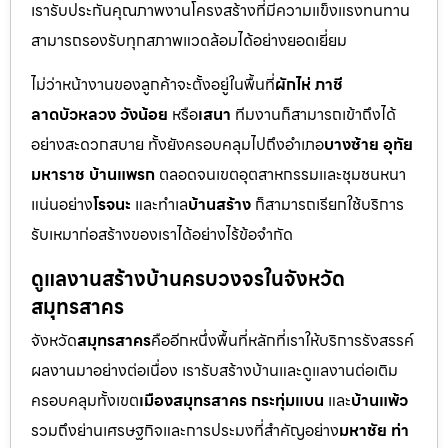
เรารับประกันคุณภาพงานโครงสร้างที่มีความแข็งแรงทนทาน
สามารถรองรับทุกสภาพแวดล้อมได้อย่างยอดเยี่ยม
ไม่ว่าหน้างานของลูกค้าจะตั้งอยู่ในพื้นที่
ผักไห่ ภาชี
ลาดบัวหลวง วังน้อย
หรือ
เสนา
ทีมงานก็สามารถเข้าถึงได้
อย่างสะดวกสบาย ทั้งยังครอบคลุมไปถึงอำเภอ
บางซ้าย อุทัย
มหาราช บ้านแพรก
ตลอดจนเขตอุตสาหกรรมและชุมชนหนา
แน่นอย่าง
โรจนะ
และทำเล
บ้านสร้าง
ก็สามารถเรียกใช้บริการ
รับเหมาก่อสร้างของเราได้อย่างไร้ข้อจำกัด
ดูแลงานสร้างบ้านครบวงจรในจังหวัด
สมุทรสาคร
จังหวัด
สมุทรสาคร
คืออีกหนึ่งพื้นที่หลักที่เราให้บริการรังสรรค์
ผลงานมาอย่างต่อเนื่อง เรารับสร้างบ้านและดูแลงานต่อเติม
ครอบคลุมทั้งเขต
เมืองสมุทรสาคร กระทุ่มแบน
และ
บ้านแพ้ว
รวมถึงย่านเศรษฐกิจและการประมงที่สำคัญอย่าง
มหาชัย ท่า