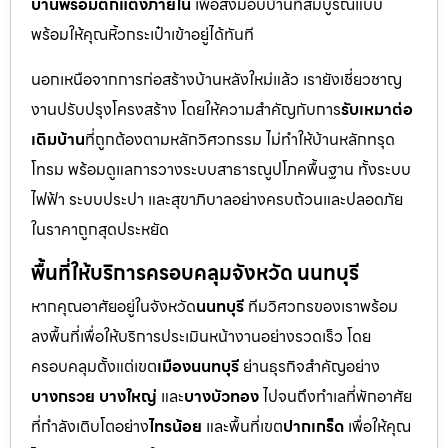
บ้านพร้อมตกแต่งภายใน
เพื่อส่งมอบบ้านที่สมบูรณ์แบบ
พร้อมให้คุณหิ้วกระเป๋าเข้าอยู่ได้ทันที
นอกเหนือจากการก่อสร้างบ้านหลังใหม่แล้ว เรายังเชี่ยวชาญ
งานปรับปรุงโครงสร้าง โดยให้ความสำคัญกับการ
รับเหมาต่อ
เติมบ้าน
ที่ถูกต้องตามหลักวิศวกรรม ไม่ทำให้บ้านหลักทรุด
โทรม พร้อมดูแลการวางระบบสาธารณูปโภคพื้นฐาน ทั้งระบบ
ไฟฟ้า ระบบประปา และสุขาภิบาลอย่างครบถ้วนและปลอดภัย
ในราคาถูกสุดประหยัด
พื้นที่ให้บริการครอบคลุมจังหวัด นนทบุรี
หากคุณอาศัยอยู่ในจังหวัด
นนทบุรี
ทีมวิศวกรของเราพร้อม
ลงพื้นที่เพื่อให้บริการประเมินหน้างานอย่างรวดเร็ว โดย
ครอบคลุมตั้งแต่เขต
เมืองนนทบุรี
ย่านธุรกิจสำคัญอย่าง
บางกรวย บางใหญ่
และ
บางบัวทอง
ไปจนถึงทำเลที่พักอาศัย
ที่กำลังเติบโตอย่าง
ไทรน้อย
และพื้นที่เขต
ปากเกร็ด
เพื่อให้คุณ