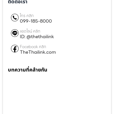
ติดต่อเรา
โทร คลิก
099-185-8000
แอดไลน์ คลิก
ID: @thethailink
Facebook คลิก
TheThailink.com
บทความที่คล้ายกัน