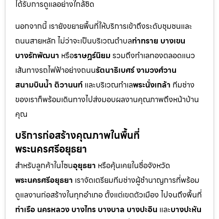
ได้รับการดูแลอย่างใกล้ชิด
นอกจากนี้ เรายังขยายพื้นที่ให้บริการเข้าถึงระดับชุมชนและ
ถนนสายหลัก ไม่ว่าจะเป็นบริเวณตำบล
ท่าทราย บางเขน
บางรักพัฒนา
หรือ
ราษฎร์นิยม
รวมถึงทำเลทองตลอดแนว
เส้นทางรถไฟฟ้าอย่างถนน
รัตนาธิเบศร์ งามวงศ์วาน
สนามบินน้ำ ติวานนท์
และบริเวณทำเล
พระนั่งเกล้า
ทีมช่าง
ของเราก็พร้อมเดินทางไปส่งมอบผลงานคุณภาพถึงหน้าบ้าน
คุณ
บริการก่อสร้างคุณภาพในพื้นที่
พระนครศรีอยุธยา
สำหรับลูกค้าในโซน
อุยุธยา
หรือคุ้นเคยในชื่อจังหวัด
พระนครศรีอยุธยา
เราจัดเตรียมทีมช่างผู้ชำนาญการที่พร้อม
ดูแลงานก่อสร้างในทุกอำเภอ ตั้งแต่เขตตัวเมือง ไปจนถึงพื้นที่
ท่าเรือ นครหลวง บางไทร บางบาล บางปะอิน
และ
บางปะหัน