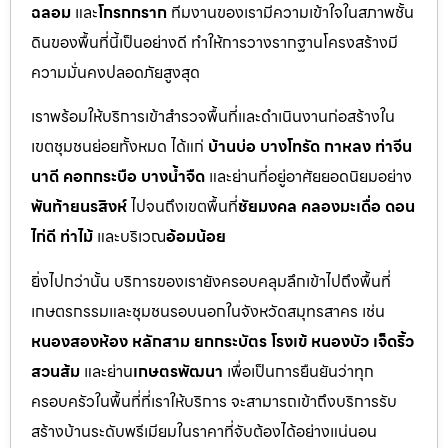
ฉลอม
และ
โกรกกราก
ทีมงานของเรามีความเข้าใจในสภาพชั้น
ดินของพื้นที่นี้เป็นอย่างดี ทำให้การวางรากฐานโครงสร้างมี
ความมั่นคงปลอดภัยสูงสุด
เราพร้อมให้บริการเข้าสำรวจพื้นที่และดำเนินงานก่อสร้างใน
เขตชุมชนย่อยทั้งหมด ได้แก่
บ้านบ่อ บางโทรัด กาหลง ท่าจีน
นาดี คอกกระบือ บางน้ำจืด
และย่านที่อยู่อาศัยยอดนิยมอย่าง
พันท้ายนรสิงห์
ไปจนถึงเขตพื้นที่
ชัยมงคล คลองมะเดื่อ ดอน
ไก่ดี ท่าไม้
และบริเวณ
อ้อมน้อย
ยิ่งไปกว่านั้น บริการของเรายังครอบคลุมลึกเข้าไปถึงพื้นที่
เกษตรกรรมและชุมชนรอบนอกในจังหวัดสมุทรสาคร เช่น
หนองสองห้อง หลักสาม ยกกระบัตร โรงเข้ หนองบัว เจ็ดริ้ว
สวนส้ม
และย่าน
เกษตรพัฒนา
เพื่อเป็นการยืนยันว่าทุก
ครอบครัวในพื้นที่ที่เราให้บริการ จะสามารถเข้าถึงบริการรับ
สร้างบ้านระดับพรีเมียมในราคาที่จับต้องได้อย่างแน่นอน