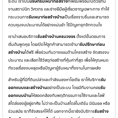
ระดับ เราเป็น
บริษัทรับเหมาก่อสร้าง
ที่เพียบพร้อมไปด้วยทีม
งานสถาปนิก วิศวกร และช่างฝีมือผู้เชี่ยวชาญเฉพาะทาง ทำให้
กระบวนการ
รับเหมาก่อสร้างบ้าน
เป็นเรื่องราบรื่นและสามารถ
ควบคุมงบประมาณได้อย่างแม่นยำ ไร้ปัญหาจุกจิกกวนใจ
เรานำเสนอบริการ
รับสร้างบ้านครบวงจร
ตั้งแต่ขั้นตอนการ
เริ่มต้นพูดคุย โดยเปิดให้ลูกค้าสามารถเข้ามา
รับปรึกษาก่อน
สร้างบ้าน
ได้ฟรี เพื่อร่วมกันวางแผนด้านโครงสร้าง จัดสรรงบ
ประมาณ และเลือกใช้วัสดุก่อสร้างที่คุ้มค่าที่สุด เพื่อให้คุณหมด
กังวลเรื่องงบหลุดหรือปัญหาผู้รับเหมาทิ้งงานในภายหลัง
สำหรับผู้ที่มีที่ดินเปล่าและกำลังมองหาไอเดีย เราให้บริการ
รับ
ออกแบบและสร้างบ้าน
อย่างเป็นระบบ โดยมีทีมงานคอย
รับ
ออกแบบบ้าน
ให้สอดคล้องกับพฤติกรรมการใช้งานและไลฟ์
สไตล์ของผู้อยู่อาศัย ไม่ว่าจะเป็นบ้านสไตล์โมเดิร์น มินิมอล หรือ
ร่วมสมัย เราก็รังสรรค์ให้ได้ นอกจากนี้เรายังมีบริการ
รับสร้าง