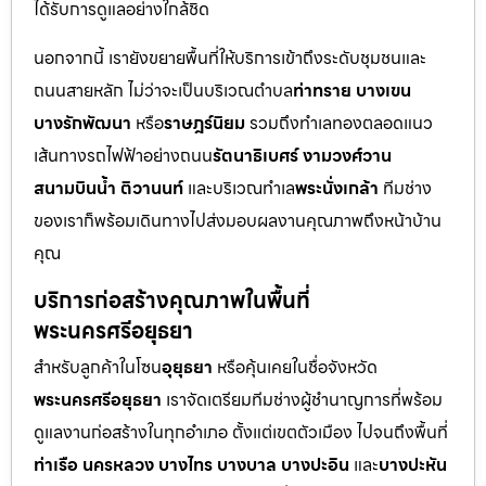
ได้รับการดูแลอย่างใกล้ชิด
นอกจากนี้ เรายังขยายพื้นที่ให้บริการเข้าถึงระดับชุมชนและ
ถนนสายหลัก ไม่ว่าจะเป็นบริเวณตำบล
ท่าทราย บางเขน
บางรักพัฒนา
หรือ
ราษฎร์นิยม
รวมถึงทำเลทองตลอดแนว
เส้นทางรถไฟฟ้าอย่างถนน
รัตนาธิเบศร์ งามวงศ์วาน
สนามบินน้ำ ติวานนท์
และบริเวณทำเล
พระนั่งเกล้า
ทีมช่าง
ของเราก็พร้อมเดินทางไปส่งมอบผลงานคุณภาพถึงหน้าบ้าน
คุณ
บริการก่อสร้างคุณภาพในพื้นที่
พระนครศรีอยุธยา
สำหรับลูกค้าในโซน
อุยุธยา
หรือคุ้นเคยในชื่อจังหวัด
พระนครศรีอยุธยา
เราจัดเตรียมทีมช่างผู้ชำนาญการที่พร้อม
ดูแลงานก่อสร้างในทุกอำเภอ ตั้งแต่เขตตัวเมือง ไปจนถึงพื้นที่
ท่าเรือ นครหลวง บางไทร บางบาล บางปะอิน
และ
บางปะหัน