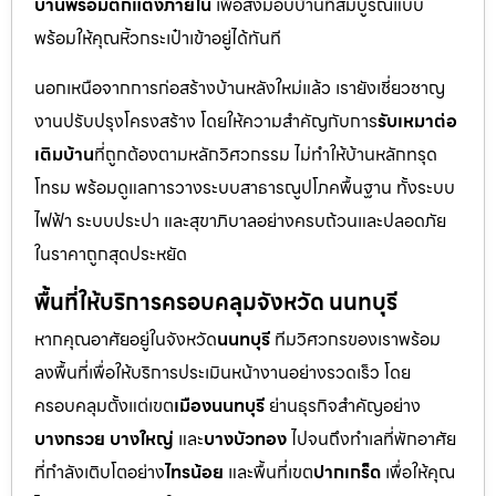
บ้านพร้อมตกแต่งภายใน
เพื่อส่งมอบบ้านที่สมบูรณ์แบบ
พร้อมให้คุณหิ้วกระเป๋าเข้าอยู่ได้ทันที
นอกเหนือจากการก่อสร้างบ้านหลังใหม่แล้ว เรายังเชี่ยวชาญ
งานปรับปรุงโครงสร้าง โดยให้ความสำคัญกับการ
รับเหมาต่อ
เติมบ้าน
ที่ถูกต้องตามหลักวิศวกรรม ไม่ทำให้บ้านหลักทรุด
โทรม พร้อมดูแลการวางระบบสาธารณูปโภคพื้นฐาน ทั้งระบบ
ไฟฟ้า ระบบประปา และสุขาภิบาลอย่างครบถ้วนและปลอดภัย
ในราคาถูกสุดประหยัด
พื้นที่ให้บริการครอบคลุมจังหวัด นนทบุรี
หากคุณอาศัยอยู่ในจังหวัด
นนทบุรี
ทีมวิศวกรของเราพร้อม
ลงพื้นที่เพื่อให้บริการประเมินหน้างานอย่างรวดเร็ว โดย
ครอบคลุมตั้งแต่เขต
เมืองนนทบุรี
ย่านธุรกิจสำคัญอย่าง
บางกรวย บางใหญ่
และ
บางบัวทอง
ไปจนถึงทำเลที่พักอาศัย
ที่กำลังเติบโตอย่าง
ไทรน้อย
และพื้นที่เขต
ปากเกร็ด
เพื่อให้คุณ