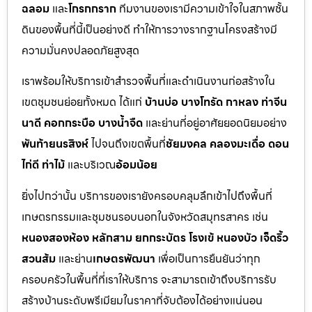
ฉลอม
และ
โกรกกราก
ทีมงานของเรามีความเข้าใจในสภาพชั้น
ดินของพื้นที่นี้เป็นอย่างดี ทำให้การวางรากฐานโครงสร้างมี
ความมั่นคงปลอดภัยสูงสุด
เราพร้อมให้บริการเข้าสำรวจพื้นที่และดำเนินงานก่อสร้างใน
เขตชุมชนย่อยทั้งหมด ได้แก่
บ้านบ่อ บางโทรัด กาหลง ท่าจีน
นาดี คอกกระบือ บางน้ำจืด
และย่านที่อยู่อาศัยยอดนิยมอย่าง
พันท้ายนรสิงห์
ไปจนถึงเขตพื้นที่
ชัยมงคล คลองมะเดื่อ ดอน
ไก่ดี ท่าไม้
และบริเวณ
อ้อมน้อย
ยิ่งไปกว่านั้น บริการของเรายังครอบคลุมลึกเข้าไปถึงพื้นที่
เกษตรกรรมและชุมชนรอบนอกในจังหวัดสมุทรสาคร เช่น
หนองสองห้อง หลักสาม ยกกระบัตร โรงเข้ หนองบัว เจ็ดริ้ว
สวนส้ม
และย่าน
เกษตรพัฒนา
เพื่อเป็นการยืนยันว่าทุก
ครอบครัวในพื้นที่ที่เราให้บริการ จะสามารถเข้าถึงบริการรับ
สร้างบ้านระดับพรีเมียมในราคาที่จับต้องได้อย่างแน่นอน