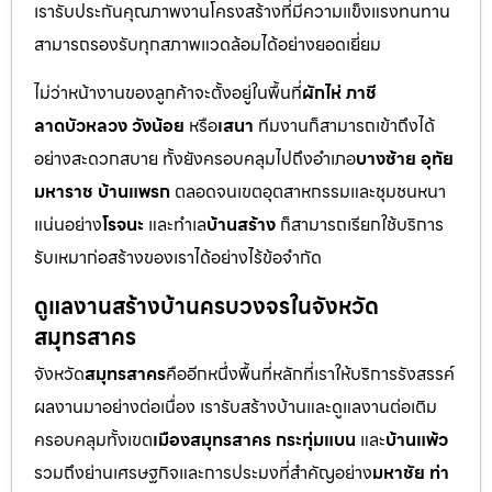
เรารับประกันคุณภาพงานโครงสร้างที่มีความแข็งแรงทนทาน
สามารถรองรับทุกสภาพแวดล้อมได้อย่างยอดเยี่ยม
ไม่ว่าหน้างานของลูกค้าจะตั้งอยู่ในพื้นที่
ผักไห่ ภาชี
ลาดบัวหลวง วังน้อย
หรือ
เสนา
ทีมงานก็สามารถเข้าถึงได้
อย่างสะดวกสบาย ทั้งยังครอบคลุมไปถึงอำเภอ
บางซ้าย อุทัย
มหาราช บ้านแพรก
ตลอดจนเขตอุตสาหกรรมและชุมชนหนา
แน่นอย่าง
โรจนะ
และทำเล
บ้านสร้าง
ก็สามารถเรียกใช้บริการ
รับเหมาก่อสร้างของเราได้อย่างไร้ข้อจำกัด
ดูแลงานสร้างบ้านครบวงจรในจังหวัด
สมุทรสาคร
จังหวัด
สมุทรสาคร
คืออีกหนึ่งพื้นที่หลักที่เราให้บริการรังสรรค์
ผลงานมาอย่างต่อเนื่อง เรารับสร้างบ้านและดูแลงานต่อเติม
ครอบคลุมทั้งเขต
เมืองสมุทรสาคร กระทุ่มแบน
และ
บ้านแพ้ว
รวมถึงย่านเศรษฐกิจและการประมงที่สำคัญอย่าง
มหาชัย ท่า