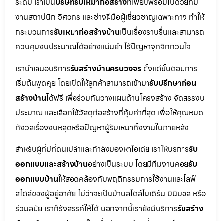
ระดับ เราเป็น
บริษัทรับเหมาก่อสร้าง
ที่เพียบพร้อมไปด้วยทีม
งานสถาปนิก วิศวกร และช่างฝีมือผู้เชี่ยวชาญเฉพาะทาง ทำให้
กระบวนการ
รับเหมาก่อสร้างบ้าน
เป็นเรื่องราบรื่นและสามารถ
ควบคุมงบประมาณได้อย่างแม่นยำ ไร้ปัญหาจุกจิกกวนใจ
เรานำเสนอบริการ
รับสร้างบ้านครบวงจร
ตั้งแต่ขั้นตอนการ
เริ่มต้นพูดคุย โดยเปิดให้ลูกค้าสามารถเข้ามา
รับปรึกษาก่อน
สร้างบ้าน
ได้ฟรี เพื่อร่วมกันวางแผนด้านโครงสร้าง จัดสรรงบ
ประมาณ และเลือกใช้วัสดุก่อสร้างที่คุ้มค่าที่สุด เพื่อให้คุณหมด
กังวลเรื่องงบหลุดหรือปัญหาผู้รับเหมาทิ้งงานในภายหลัง
สำหรับผู้ที่มีที่ดินเปล่าและกำลังมองหาไอเดีย เราให้บริการ
รับ
ออกแบบและสร้างบ้าน
อย่างเป็นระบบ โดยมีทีมงานคอย
รับ
ออกแบบบ้าน
ให้สอดคล้องกับพฤติกรรมการใช้งานและไลฟ์
สไตล์ของผู้อยู่อาศัย ไม่ว่าจะเป็นบ้านสไตล์โมเดิร์น มินิมอล หรือ
ร่วมสมัย เราก็รังสรรค์ให้ได้ นอกจากนี้เรายังมีบริการ
รับสร้าง