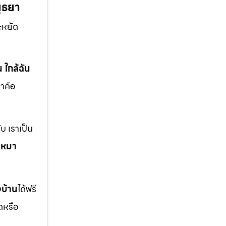
ยุธยา
ะหยัด
น ใกล้ฉัน
าคือ
บ เราเป็น
บเหมา
งบ้าน
ได้ฟรี
ดหรือ