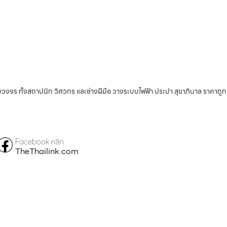
บวงจร ทั้งสถาปนิก วิศวกร และช่างฝีมือ วางระบบไฟฟ้า ประปา สุขาภิบาล ราคาถู
Facebook คลิก
TheThailink.com