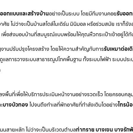
บออกแบบและสร้างบ้าน
อย่างเป็นระบบ โดยมีทีมงานคอย
รับออก
ย ไม่ว่าจะเป็นบ้านสไตล์โมเดิร์น มินิมอล หรือร่วมสมัย เราก็รังส
เพื่อส่งมอบบ้านที่สมบูรณ์แบบพร้อมให้คุณหิ้วกระเป๋าเข้าอยู่ได้ทั
าญงานปรับปรุงโครงสร้าง โดยให้ความสำคัญกับการ
รับเหมาต่อเต
มดูแลการวางระบบสาธารณูปโภคพื้นฐาน ทั้งระบบไฟฟ้า ระบบประ
ด
พื้นที่เพื่อให้บริการประเมินหน้างานอย่างรวดเร็ว โดยครอบคลุม
ะ
บางบัวทอง
ไปจนถึงทำเลที่พักอาศัยที่กำลังเติบโตอย่าง
ไทรน้
ะถนนสายหลัก ไม่ว่าจะเป็นบริเวณตำบล
ท่าทราย บางเขน บางรัก