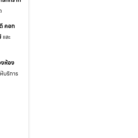
ด
ดี คอก
้
และ
งห้อง
ให้บริการ