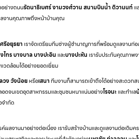
าอย่างถนน
รัตนาธิเบศร์ งามวงศ์วาน สนามบินน้ำ ติวานนท์
แล
ผลงานคุณภาพถึงหน้าบ้านคุณ
ศรีอยุธยา
เราจัดเตรียมทีมช่างผู้ชำนาญการที่พร้อมดูแลงานก่อ
างไทร บางบาล บางปะอิน
และ
บางปะหัน
เรารับประกันคุณภาพง
วดล้อมได้อย่างยอดเยี่ยม
หลวง วังน้อย
หรือ
เสนา
ทีมงานก็สามารถเข้าถึงได้อย่างสะดวกสบ
อดจนเขตอุตสาหกรรมและชุมชนหนาแน่นอย่าง
โรจนะ
และทำเล
บ
้อจำกัด
ังสรรค์ผลงานมาอย่างต่อเนื่อง เรารับสร้างบ้านและดูแลงานต่อเติม
่านเศรษฐกิจและการประมงที่สำคัญอย่าง
มหาชัย ท่าฉลอม
และ