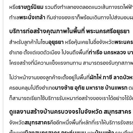
หรือ
ราษฎร์นิยม
รวมถึงทำเลทองตลอดแนวเส้นทางรถไฟฟ้
ทำเล
พระนั่งเกล้า
ทีมช่างของเราก็พร้อมเดินทางไปส่งมอบ
บริการก่อสร้างคุณภาพในพื้นที่ พระนครศรีอยุธยา
สำหรับลูกค้าในโซน
อุยุธยา
หรือคุ้นเคยในชื่อจังหวัด
พระนคร
อำเภอ ตั้งแต่เขตตัวเมือง ไปจนถึงพื้นที่
ท่าเรือ นครหลวง บ
โครงสร้างที่มีความแข็งแรงทนทาน สามารถรองรับทุกสภาพแ
ไม่ว่าหน้างานของลูกค้าจะตั้งอยู่ในพื้นที่
ผักไห่ ภาชี ลาดบัว
ครอบคลุมไปถึงอำเภอ
บางซ้าย อุทัย มหาราช บ้านแพรก
ตล
ก็สามารถเรียกใช้บริการรับเหมาก่อสร้างของเราได้อย่างไร้ข
ดูแลงานสร้างบ้านครบวงจรในจังหวัด สมุทรสาคร
จังหวัด
สมุทรสาคร
คืออีกหนึ่งพื้นที่หลักที่เราให้บริการร
ทั้งเขต
เมืองสมุทรสาคร กระทุ่มแบน
และ
บ้านแพ้ว
รวมถึงย