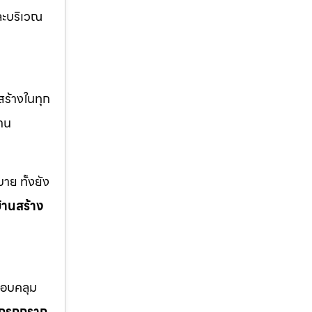
ะบริเวณ
สร้างในทุก
าน
าย ทั้งยัง
้านสร้าง
ครอบคลุม
โกรกกราก